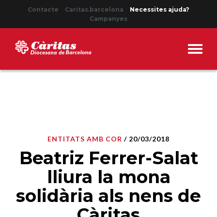
Contacte
Caritas.barcelona
Necessites ajuda?
Campanyes
ENTITATS AMB COR
/ 20/03/2018
Beatriz Ferrer-Salat
lliura la mona
solidària als nens de
Càritas