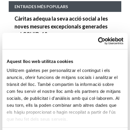
ENTRADES MÉS POPULARS
Càritas adequa la seva acció social a les
noves mesures excepcionals generades
pel COVID-19
SEGUEIX LLEGINT
Descarrega’t el manual de la corona
Aquest lloc web utilitza cookies
d’Advent
Utilitzem galetes per personalitzar el contingut i els
SEGUEIX LLEGINT
anuncis, oferir funcions de mitjans socials i analitzar el
trànsit del lloc. També compartim la informació sobre
Descarrega’t el «Qui és qui?, en el portal de
com feu servir el nostre lloc amb els partners de mitjans
Betlem»
socials, de publicitat i d'anàlisis amb qui col·laborem. Al
SEGUEIX LLEGINT
seu torn, ells la poden combinar amb altres dades que
els hàgiu proporcionat o hagin recopilat a partir de l'ús
4 maneres d’ajudar durant el confinament
que heu fet dels seus serveis.
del COVID-19