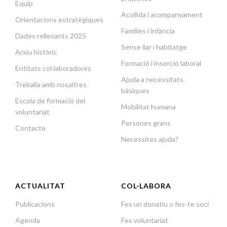
Equip
Acollida i acompanyament
Orientacions estratègiques
Famílies i infància
Dades rellevants 2025
Sense llar i habitatge
Arxiu històric
Formació i inserció laboral
Entitats col·laboradores
Ajuda a necessitats
Treballa amb nosaltres
bàsiques
Escola de formació del
Mobilitat humana
voluntariat
Persones grans
Contacte
Necessites ajuda?
ACTUALITAT
COL·LABORA
Publicacions
Fes un donatiu o fes-te soci
Agenda
Fes voluntariat