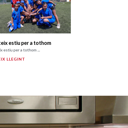
teix estiu per a tothom
ix estiu per a tothom ...
IX LLEGINT