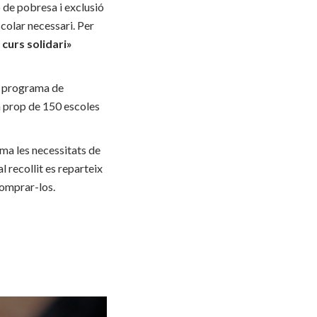
ó de pobresa i exclusió
scolar necessari. Per
curs solidari»
l programa de
en prop de 150 escoles
ama les necessitats de
l recollit es reparteix
comprar-los.