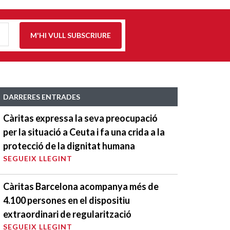
M'HI VULL SUBSCRIURE
DARRERES ENTRADES
Càritas expressa la seva preocupació
per la situació a Ceuta i fa una crida a la
protecció de la dignitat humana
SEGUEIX LLEGINT
Càritas Barcelona acompanya més de
4.100 persones en el dispositiu
extraordinari de regularització
SEGUEIX LLEGINT