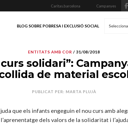
Caritas.barcelona
Campanyes
BLOG SOBRE POBRESA I EXCLUSIÓ SOCIAL
Selecciona
ENTITATS AMB COR
/ 31/08/2018
 curs solidari”: Campany
collida de material esco
PUBLICAT PER: MARTA PLUJÀ
ajuda que els infants engeguin el nou curs amb alegr
l’aprenentatge dels valors de la solidaritat i l’aju