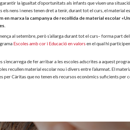
arantir la igualtat d’oportunitats als infants que viuen una situaci
 els nens i nenes tenen dret a tenir, durant tot el curs, el material e
 en marxa la campanya de recollida de material escolar «Un 
es
.
nça al setembre, però s’allarga durant tot el curs– forma part de
rograma
Escoles amb cor i Educació en valors
en el qual hi particip
s s’encarrega de fer arribar a les escoles adscrites a aquest progr
es recullen material escolar nou i divers entre l’alumnat. El materia
ses per Càritas que no tenen els recursos econòmics suficients per 