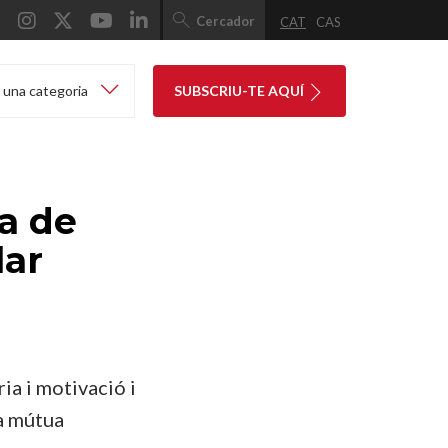
Cercador
CAT
CAS
 una categoria
SUBSCRIU-TE AQUÍ
a de
lar
ia i motivació i
da mútua