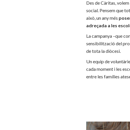
Des de Càritas, volem g
social. Pensem que tots
això, un any més
posem
adreçada a les escol
La campanya –que come
sensibilització del p
de tota la diòcesi.
Un equip de voluntàrie
cada moment i les escol
entre les famílies ate