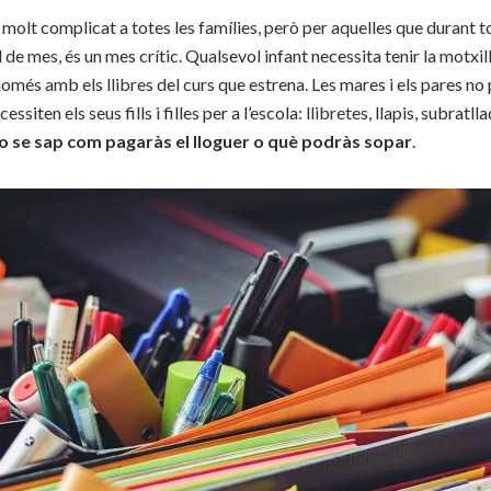
molt complicat a totes les famílies, però per aquelles que durant to
l de mes, és un mes crític. Qualsevol infant necessita tenir la motxil
 només amb els llibres del curs que estrena. Les mares i els pares n
essiten els seus fills i filles per a l’escola: llibretes, llapis, subratl
o se sap com pagaràs el lloguer o què podràs sopar
.