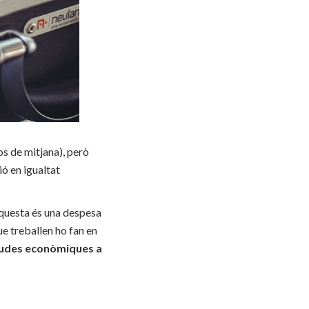
os de mitjana), però
ió en igualtat
 Aquesta és una despesa
ue treballen ho fan en
ajudes econòmiques a