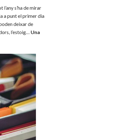
t l’any s’ha de mirar
la a punt el primer dia
o poden deixar de
ladors, l’estoig…
Una