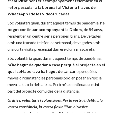
creativitat per fer acompanyament telemàtic en el
reforç escolar a la Lorena i al Víctor a través del
WhatsApp i de les videotrucades.
Sóc voluntari quan, durant aquest temps de pandèmia,
he
pogut continuar acompanyant la Dolors
, de 84 anys,
resident en un centre per a persones grans. De vegades
amb una trucada telefònica setmanal, de vegades amb
una curta visita presencial darrere d’una mascareta.
Sóc voluntària quan, durant aquest temps de pandèmia,
m’he hagut de quedar a casa perquè el projecte en el
qual col·laborava ha hagut de tancar
o perquè les
meves circumstàncies personals podien posar en risc la
meva salut o la dels altres. Però m’he continuat sentint
part del projecte comú des de la distància.
Gràcies, voluntaris i voluntàries. Per la vostra fidelitat, la
vostra constància, la vostra flexibilitat, el vostre