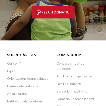
FES UN DONATIU
SOBRE CÀRITAS
COM AJUDEM
Qui som?
Coneix els nostres
projectes
Equip
Acollida i acompanyament
Orientacions estratègiques
Famílies i infància
Dades rellevants 2025
Sense llar i habitatge
Arxiu històric
Formació i inserció laboral
Entitats col·laboradores