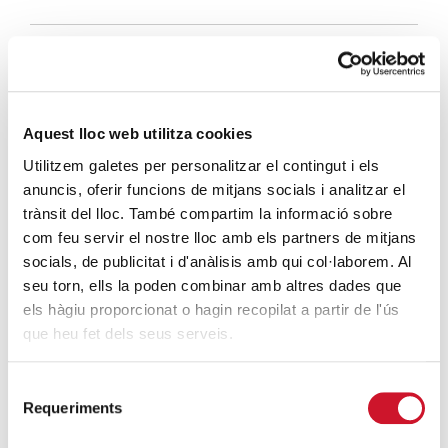
Preservant la història de Càritas
SEGUEIX LLEGINT
El Cicle de Reflexions explica la
Aquest lloc web utilitza cookies
importància de l’acollida en la tasca de
Utilitzem galetes per personalitzar el contingut i els
Càritas
anuncis, oferir funcions de mitjans socials i analitzar el
SEGUEIX LLEGINT
trànsit del lloc. També compartim la informació sobre
com feu servir el nostre lloc amb els partners de mitjans
Eduard Sala: “Acompanyar és trepitjar de
socials, de publicitat i d'anàlisis amb qui col·laborem. Al
puntetes la terra sagrada de les persones
seu torn, ells la poden combinar amb altres dades que
els hàgiu proporcionat o hagin recopilat a partir de l'ús
que acollim”
que heu fet dels seus serveis.
SEGUEIX LLEGINT
Selecció
Requeriments
DARRERES ENTRADES
de
consentiment