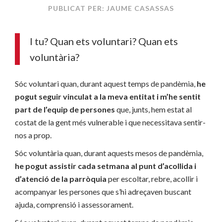
PUBLICAT PER: JAUME CASASSAS
I tu? Quan ets voluntari? Quan ets
voluntària?
Sóc voluntari quan, durant aquest temps de pandèmia,
he
pogut seguir vinculat a la meva entitat i m’he sentit
part de l’equip de persones
que, junts, hem estat al
costat de la gent més vulnerable i que necessitava sentir-
nos a prop.
Sóc voluntària quan, durant aquests mesos de pandèmia,
he pogut assistir cada setmana al punt d’acollida i
d’atenció de la parròquia
per escoltar, rebre, acollir i
acompanyar les persones que s’hi adreçaven buscant
ajuda, comprensió i assessorament.