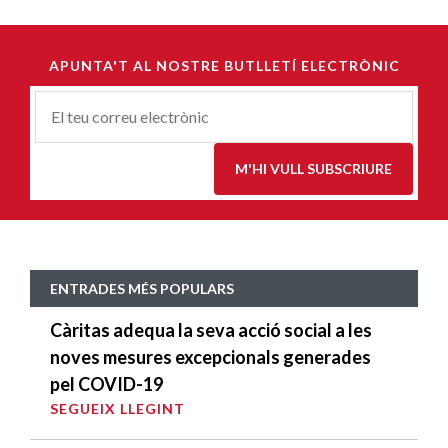
APUNTA'T AL NOSTRE BUTLLETÍ ELECTRÒNIC
Correu-
E
*
M'HI VULL SUBSCRIURE
ENTRADES MÉS POPULARS
Càritas adequa la seva acció social a les
noves mesures excepcionals generades
pel COVID-19
SEGUEIX LLEGINT