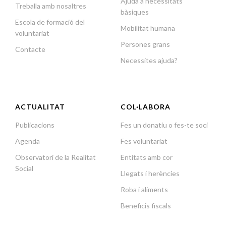
Ajuda a necessitats
Treballa amb nosaltres
bàsiques
Escola de formació del
Mobilitat humana
voluntariat
Persones grans
Contacte
Necessites ajuda?
ACTUALITAT
COL·LABORA
Publicacions
Fes un donatiu o fes-te soci
Agenda
Fes voluntariat
Observatori de la Realitat
Entitats amb cor
Social
Llegats i herències
Roba i aliments
Beneficis fiscals