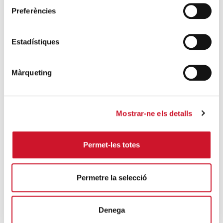
Càritas expressa la seva preocupació per
Preferències
la situació a Ceuta i fa una crida a la
protecció de la dignitat humana
SEGUEIX LLEGINT
Estadístiques
Càritas Barcelona acompanya més de
Màrqueting
4.100 persones en el dispositiu
extraordinari de regularització
SEGUEIX LLEGINT
Mostrar-ne els detalls
La campana que canvia vides
Permet-les totes
SEGUEIX LLEGINT
El voluntariat, una oportunitat per fer
Permetre la selecció
créixer el Maresme
SEGUEIX LLEGINT
Denega