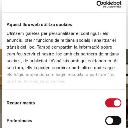
VEURE'N MÉS
Aquest lloc web utilitza cookies
Utilitzem galetes per personalitzar el contingut i els
anuncis, oferir funcions de mitjans socials i analitzar el
trànsit del lloc. També compartim la informació sobre
com feu servir el nostre lloc amb els partners de mitjans
socials, de publicitat i d'anàlisis amb qui col·laborem. Al
seu torn, ells la poden combinar amb altres dades que
els hàgiu proporcionat o hagin recopilat a partir de l'ús
Ajuda'ns
que heu fet dels seus serveis.
a ajudar
Selecció
Requeriments
de
consentiment
FES UN DONATIU
Preferències