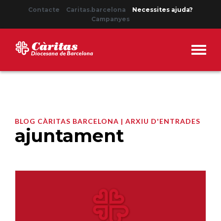
Contacte
Caritas.barcelona
Necessites ajuda?
Campanyes
BLOG CÀRITAS BARCELONA | ARXIU D'ENTRADES
ajuntament