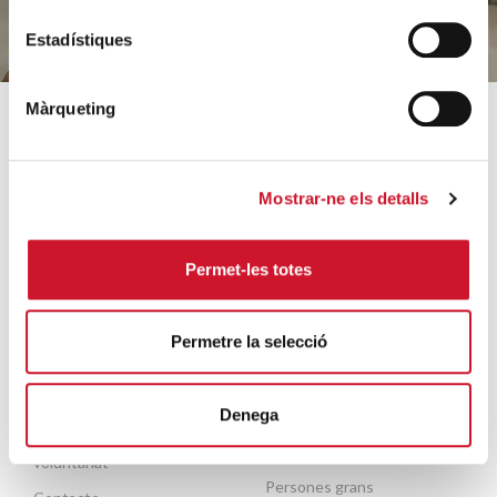
Estadístiques
Màrqueting
SOBRE CÀRITAS
COM AJUDEM
Qui som?
Coneix els nostres
Mostrar-ne els detalls
projectes
Equip
Acollida i acompanyament
Orientacions estratègiques
Permet-les totes
Famílies i infància
Dades rellevants 2025
Sense llar i habitatge
Arxiu històric
Permetre la selecció
Formació i inserció laboral
Entitats col·laboradores
Ajuda a necessitats
Treballa amb nosaltres
Denega
bàsiques
Escola de formació del
Mobilitat humana
voluntariat
Persones grans