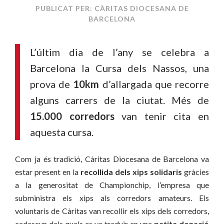
PUBLICAT PER: CÀRITAS DIOCESANA DE
BARCELONA
L’últim dia de l’any se celebra a
Barcelona la Cursa dels Nassos, una
prova de
10km
d’allargada que recorre
alguns carrers de la ciutat. Més de
15.000 corredors
van tenir cita en
aquesta cursa.
Com ja és tradició, Càritas Diocesana de Barcelona va
estar present en la
recollida dels xips solidaris
gràcies
a la generositat de Championchip, l’empresa que
subministra els xips als corredors amateurs. Els
voluntaris de Càritas van recollir els xips dels corredors,
cadascun dels quals es va traduir en una
petita donació