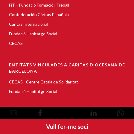
FiT – Fundació Formació i Treball
Confederación Cáritas Española
Cáritas Internacional
Fundació Habitatge Social
CECAS
ENTITATS VINCULADES A CÀRITAS DIOCESANA DE
BARCELONA
CECAS - Centre Català de Solidaritat
Fundació Habitatge Social
© Copyright 2026, Càritas Barcelona |
Avís Legal
|
Vull fer-me soci
Política de cookies
|
Política de privacitat