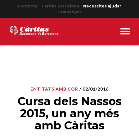
Contacte
Caritas.barcelona
Necessites ajuda?
Campanyes
ENTITATS AMB COR
/ 02/01/2016
Cursa dels Nassos
2015, un any més
amb Càritas