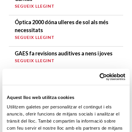
SEGUEIX LLEGINT
Óptica 2000 dóna ulleres de sol als més
necessitats
SEGUEIX LLEGINT
GAES fa revisions auditives a nens i joves
SEGUEIX LLEGINT
Torneig Solidari al Club Bonaesport
SEGUEIX LLEGINT
Aquest lloc web utilitza cookies
DARRERES ENTRADES
Utilitzem galetes per personalitzar el contingut i els
anuncis, oferir funcions de mitjans socials i analitzar el
Càritas expressa la seva preocupació per
trànsit del lloc. També compartim la informació sobre
la situació a Ceuta i fa una crida a la
com feu servir el nostre lloc amb els partners de mitjans