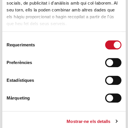
protecció de la dignitat humana
socials, de publicitat i d'anàlisis amb qui col·laborem. Al
SEGUEIX LLEGINT
seu torn, ells la poden combinar amb altres dades que
els hàgiu proporcionat o hagin recopilat a partir de l'ús
Càritas Barcelona acompanya més de
que heu fet dels seus serveis.
4.100 persones en el dispositiu
extraordinari de regularització
Selecció
Requeriments
SEGUEIX LLEGINT
de
consentiment
La campana que canvia vides
Preferències
SEGUEIX LLEGINT
Estadístiques
El voluntariat, una oportunitat per fer
créixer el Maresme
Màrqueting
SEGUEIX LLEGINT
Mostrar-ne els detalls