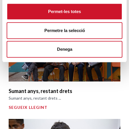
Campanyes solidàries
Permet-les totes
Permetre la selecció
Denega
Sumant anys, restant drets
Sumant anys, restant drets ...
SEGUEIX LLEGINT