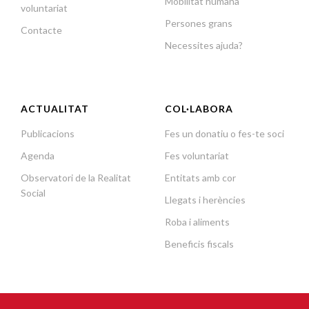
Mobilitat humana
voluntariat
Persones grans
Contacte
Necessites ajuda?
ACTUALITAT
COL·LABORA
Publicacions
Fes un donatiu o fes-te soci
Agenda
Fes voluntariat
Observatori de la Realitat
Entitats amb cor
Social
Llegats i herències
Roba i aliments
Beneficis fiscals