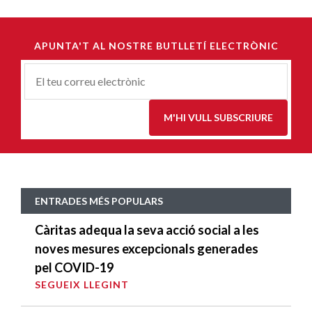
APUNTA'T AL NOSTRE BUTLLETÍ ELECTRÒNIC
Correu-
E
*
M'HI VULL SUBSCRIURE
ENTRADES MÉS POPULARS
Càritas adequa la seva acció social a les
noves mesures excepcionals generades
pel COVID-19
SEGUEIX LLEGINT