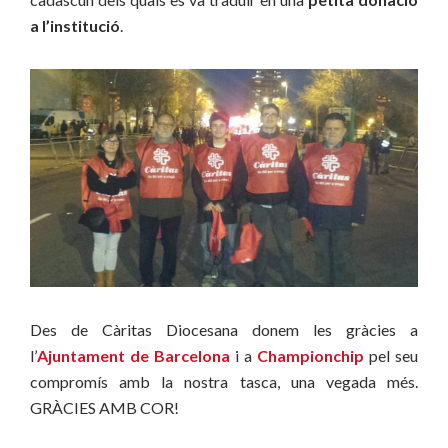
a l’institució
.
Des de Càritas Diocesana donem les gràcies a
l’
Ajuntament de Barcelona
i a
Championchip
pel seu
compromís amb la nostra tasca, una vegada més.
GRÀCIES AMB COR!