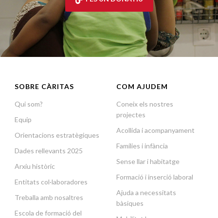
SOBRE CÀRITAS
COM AJUDEM
Qui som?
Coneix els nostres
projectes
Equip
Acollida i acompanyament
Orientacions estratègiques
Famílies i infància
Dades rellevants 2025
Sense llar i habitatge
Arxiu històric
Formació i inserció laboral
Entitats col·laboradores
Ajuda a necessitats
Treballa amb nosaltres
bàsiques
Escola de formació del