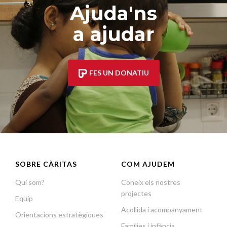
Ajuda'ns
a ajudar
FES UN DONATIU
SOBRE CÀRITAS
COM AJUDEM
Qui som?
Coneix els nostres
projectes
Equip
Acollida i acompanyament
Orientacions estratègiques
Famílies i infància