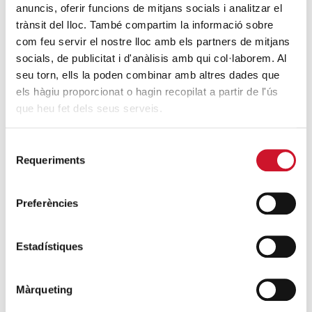
anuncis, oferir funcions de mitjans socials i analitzar el
trànsit del lloc. També compartim la informació sobre
DARRERES ENTRADES
com feu servir el nostre lloc amb els partners de mitjans
socials, de publicitat i d'anàlisis amb qui col·laborem. Al
Càritas expressa la seva preocupació per
seu torn, ells la poden combinar amb altres dades que
la situació a Ceuta i fa una crida a la
els hàgiu proporcionat o hagin recopilat a partir de l'ús
protecció de la dignitat humana
que heu fet dels seus serveis.
SEGUEIX LLEGINT
Selecció
Càritas Barcelona acompanya més de
Requeriments
de
4.100 persones en el dispositiu
consentiment
extraordinari de regularització
Preferències
SEGUEIX LLEGINT
Estadístiques
La campana que canvia vides
SEGUEIX LLEGINT
Màrqueting
El voluntariat, una oportunitat per fer