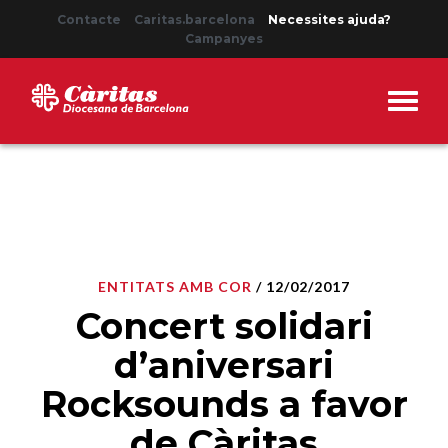
Contacte
Caritas.barcelona
Necessites ajuda?
Campanyes
ENTITATS AMB COR
/ 12/02/2017
Concert solidari
d’aniversari
Rocksounds a favor
de Càritas