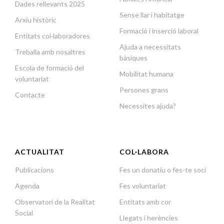
Dades rellevants 2025
Sense llar i habitatge
Arxiu històric
Formació i inserció laboral
Entitats col·laboradores
Ajuda a necessitats
Treballa amb nosaltres
bàsiques
Escola de formació del
Mobilitat humana
voluntariat
Persones grans
Contacte
Necessites ajuda?
ACTUALITAT
COL·LABORA
Publicacions
Fes un donatiu o fes-te soci
Agenda
Fes voluntariat
Observatori de la Realitat
Entitats amb cor
Social
Llegats i herències