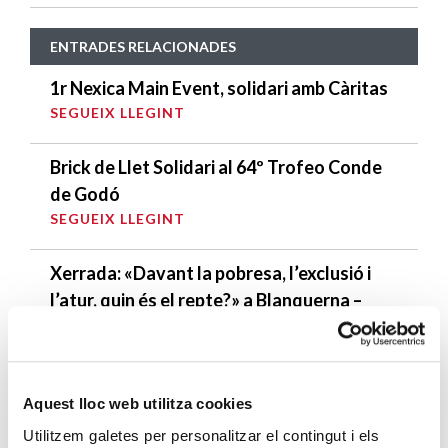
ENTRADES RELACIONADES
1r Nexica Main Event, solidari amb Càritas
SEGUEIX LLEGINT
Brick de Llet Solidari al 64º Trofeo Conde
de Godó
SEGUEIX LLEGINT
Xerrada: «Davant la pobresa, l’exclusió i
l’atur, quin és el repte?» a Blanquerna –
Universitat Ramón Llull
SEGUEIX LLEGINT
Colònies a Cubelles, gràcies a Avant Grup
Aquest lloc web utilitza cookies
SEGUEIX LLEGINT
Utilitzem galetes per personalitzar el contingut i els