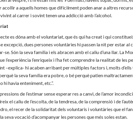
er acollir a aquells homes que difícilment poden anar a altres recur
ivint al carrer i sovint tenen una addicció amb l’alcohol.
riat
cte es dóna amb el voluntariat, que és qui ha creat i qui constitueix
e excepció, dues persones voluntàries hi passen la nit per estar al 
-se. Són la seva família i els abracen amb el caliu d’una llar. La Mo
ue l’experiència l’enriqueix i l’ha fet comprendre la realitat de les 
nt –explica- hi acaben arribant per múltiples factors i, molts d’ell
é perquè la seva família era pobre, o bé perquè patien maltractame
o hi havia enteniment, etc.”.
pressions de l’estimar sense esperar res a canvi, de l’amor incondicio
reix el caliu de l’escolta, de la tendresa, de la comprensió i de l’au
ro, el recer de la solidaritat dels voluntaris i voluntàries que el fan 
la seva vocació d’acompanyar les persones que més soles estan.