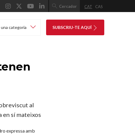
Cercador
CAT
CAS
 una categoria
SUBSCRIU-TE AQUÍ
 tenen
obreviscut al
a en sí mateixos
Pedro expressa amb