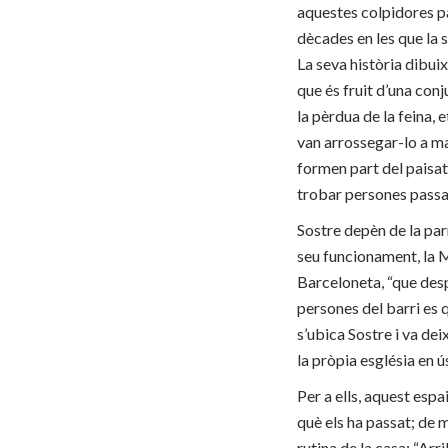
aquestes colpidores p
dècades en les que la s
La seva història dibui
que és fruit d’una conj
la pèrdua de la feina, e
van arrossegar-lo a mal
formen part del paisa
trobar persones passant
Sostre depèn de la par
seu funcionament, la Ma
Barceloneta, “que des
persones del barri es q
s’ubica Sostre i va de
la pròpia església en ú
Per a ells, aquest espa
què els ha passat; de m
rutina de la casa: “Arr