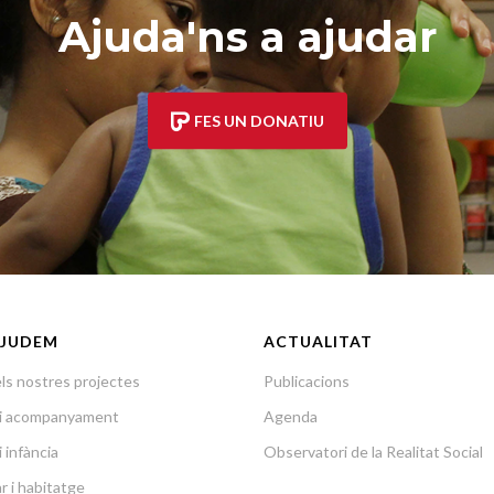
Ajuda'ns a ajudar
FES UN DONATIU
JUDEM
ACTUALITAT
ls nostres projectes
Publicacions
a i acompanyament
Agenda
i infància
Observatori de la Realitat Social
r i habitatge