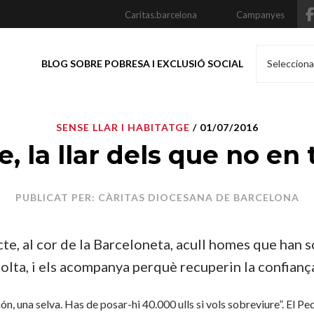
Caritas.barcelona
Campanyes
BLOG SOBRE POBRESA I EXCLUSIÓ SOCIAL
Selecciona
SENSE LLAR I HABITATGE
/ 01/07/2016
e, la llar dels que no en
PUBLICAT PER: CÀRITAS DIOCESANA DE BARCELONA
te, al cor de la Barceloneta, acull homes que han s
scolta, i els acompanya perquè recuperin la confianç
món, una selva. Has de posar-hi 40.000 ulls si vols sobreviure”. El 