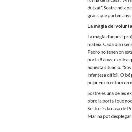
dutxat”. Sostre neix p
grans que porten anys v
La màgia del volunta
La màgia d’aquest proje
mateix. Cada dia i sens
Pedro no tenen on estar
porta 8 anys, explica q
aquesta situació: “Sovi
infantesa difícil. O b
pujar en un entorn on n
Sostre és una de les ex
obre la porta i que nod
Sostre és la casa de Ped
Marina pot desplegar 