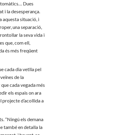
automàtics… Dues
at i la desesperança.
 aquesta situació, i
proper, una separació,
rontollar la seva vida i
es que, com ell,
ada és més freqüent
e cada dia vetlla pel
 veïnes de la
ar que cada vegada més
edir els espais on ara
 projecte d’acollida a
mats. “Ningú els demana
ue també en detalla la
esmorzat, i havent-se