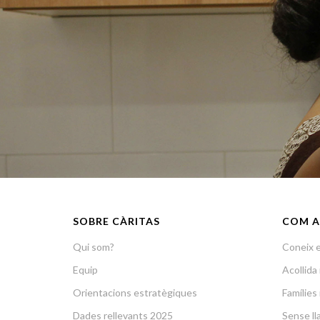
SOBRE CÀRITAS
COM A
Qui som?
Coneix e
Equip
Acollid
Orientacions estratègiques
Famílies 
Dades rellevants 2025
Sense lla