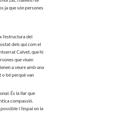
sos ja que són persones
 l’estructura del
costat dels qui com el
ntserrat Calvet, que hi
persones que viuen
s tenen a veure amb una
nt o bé perquè van
nal. És la llar que
tèntica compassió.
possible i l’espai on la