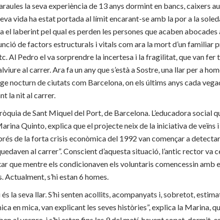
araules la seva experiència de 13 anys dormint en bancs, caixers 
eva vida ha estat portada al límit encarant-se amb la por a la soled
xa el laberint pel qual es perden les persones que acaben abocades a
unció de factors estructurals i vitals com ara la mort d’un familiar 
tc. Al Pedro el va sorprendre la incertesa i la fragilitat, que van fer t
viure al carrer. Ara fa un any que s’està a Sostre, una llar per a hom
tge nocturn de ciutats com Barcelona, on els últims anys cada veg
 la nit al carrer.
ròquia de Sant Miquel del Port, de Barcelona. L’educadora social qu
rina Quinto, explica que el projecte neix de la iniciativa de veïns i
prés de la forta crisis econòmica del 1992 van començar a detect
uedaven al carrer”. Conscient d’aquesta situació, l’antic rector va c
ixar que mentre els condicionaven els voluntaris comencessin amb el
s. Actualment, s’hi estan 6 homes.
i és la seva llar. S’hi senten acollits, acompanyats i, sobretot, esti
ica en mica, van explicant les seves històries”, explica la Marina, q
iben al vespre, i s’hi estan fins les 9 del matí, havent sopat, dormit, 