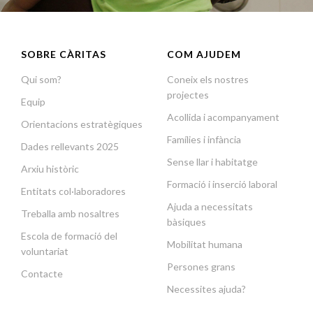
SOBRE CÀRITAS
COM AJUDEM
Qui som?
Coneix els nostres
projectes
Equip
Acollida i acompanyament
Orientacions estratègiques
Famílies i infància
Dades rellevants 2025
Sense llar i habitatge
Arxiu històric
Formació i inserció laboral
Entitats col·laboradores
Ajuda a necessitats
Treballa amb nosaltres
bàsiques
Escola de formació del
Mobilitat humana
voluntariat
Persones grans
Contacte
Necessites ajuda?