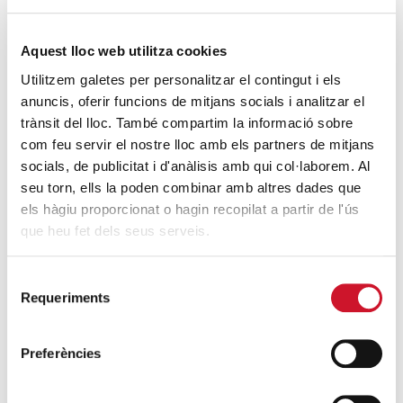
1 d’octubre: Dia Internacional de les
Aquest lloc web utilitza cookies
Persones Grans
Utilitzem galetes per personalitzar el contingut i els
SEGUEIX LLEGINT
anuncis, oferir funcions de mitjans socials i analitzar el
trànsit del lloc. També compartim la informació sobre
Solstici: La soledat com espai d’intimitat
com feu servir el nostre lloc amb els partners de mitjans
socials, de publicitat i d'anàlisis amb qui col·laborem. Al
SEGUEIX LLEGINT
seu torn, ells la poden combinar amb altres dades que
els hàgiu proporcionat o hagin recopilat a partir de l'ús
DARRERES ENTRADES
que heu fet dels seus serveis.
Càritas expressa la seva preocupació per
Selecció
la situació a Ceuta i fa una crida a la
Requeriments
de
protecció de la dignitat humana
consentiment
SEGUEIX LLEGINT
Preferències
Càritas Barcelona acompanya més de