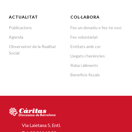
ACTUALITAT
COL·LABORA
Publicacions
Fes un donatiu o fes-te soci
Agenda
Fes voluntariat
Observatori de la Realitat
Entitats amb cor
Social
Llegats i herències
Roba i aliments
Beneficis fiscals
Via Laietana 5, Entl.