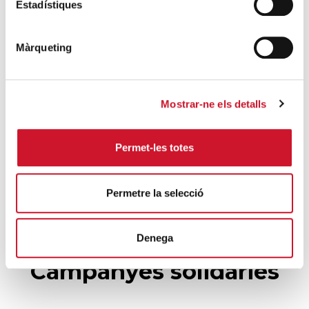
4.100 persones en el dispositiu
Estadístiques
extraordinari de regularització
SEGUEIX LLEGINT
Màrqueting
La campana que canvia vides
SEGUEIX LLEGINT
Mostrar-ne els detalls
El voluntariat, una oportunitat per fer
Permet-les totes
créixer el Maresme
SEGUEIX LLEGINT
Permetre la selecció
Denega
Campanyes solidàries