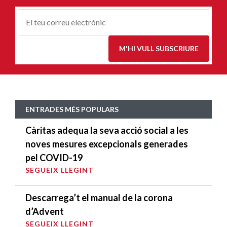
Correu-
E
*
M'HI VULL SUBSCRIURE
ENTRADES MÉS POPULARS
Càritas adequa la seva acció social a les
noves mesures excepcionals generades
pel COVID-19
SEGUEIX LLEGINT
Descarrega’t el manual de la corona
d’Advent
SEGUEIX LLEGINT