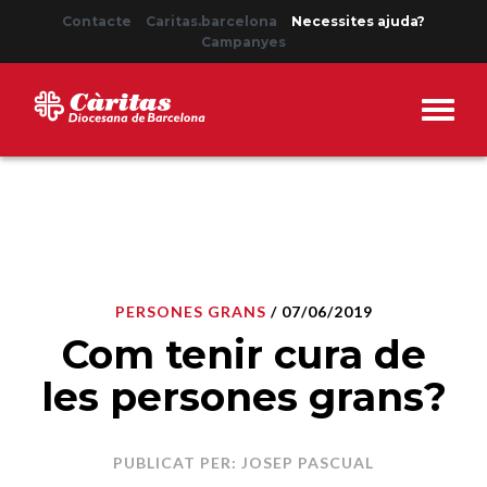
Contacte
Caritas.barcelona
Necessites ajuda?
Campanyes
PERSONES GRANS
/ 07/06/2019
Com tenir cura de
les persones grans?
PUBLICAT PER: JOSEP PASCUAL