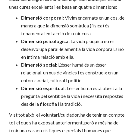
unes cures excel·lents i es basa en quatre dimensions:
Dimensió corporal:
Vivim encarnats en un cos, de
manera que la dimensió somàtica (física) és
fonamental en l’acció de tenir cura.
Dimensió psicològica:
La vida psíquica no es
desenvolupa paral·lelament a la vida corporal, sinó
en íntima relació amb ella.
Dimensió social:
L’ésser humà és un ésser
relacional, un nus de vincles i es construeix en un
entorn social, cultural i polític.
Dimensió espiritual:
L’ésser humà està obert a la
pregunta pel sentit de la vida i necessita respostes
des de la filosofia i la tradició.
Vist tot això, el voluntari/cuidador, ha de tenir en compte
tot el que s’ha exposat anteriorment, però a més ha de
tenir una característiques especials i humanes que