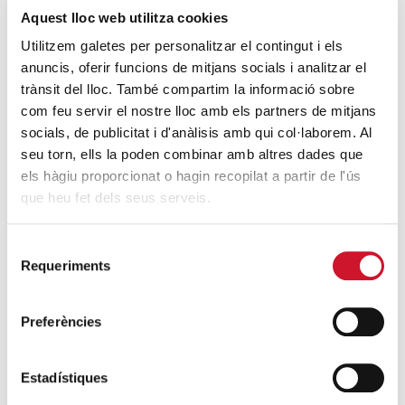
Betlem»
Aquest lloc web utilitza cookies
SEGUEIX LLEGINT
Utilitzem galetes per personalitzar el contingut i els
anuncis, oferir funcions de mitjans socials i analitzar el
4 maneres d’ajudar durant el confinament
trànsit del lloc. També compartim la informació sobre
del COVID-19
com feu servir el nostre lloc amb els partners de mitjans
SEGUEIX LLEGINT
socials, de publicitat i d'anàlisis amb qui col·laborem. Al
seu torn, ells la poden combinar amb altres dades que
els hàgiu proporcionat o hagin recopilat a partir de l'ús
ENTRADES RELACIONADES
que heu fet dels seus serveis.
Fer front a la solitud
SEGUEIX LLEGINT
Selecció
Requeriments
de
La gent gran celebra el seu dia a la
consentiment
reestrena solidària de ‘Mar i Cel’
Preferències
SEGUEIX LLEGINT
Estadístiques
Les vivències de l’Almeda (II)