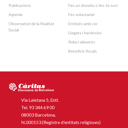
Publicacions
Fes un donatiu o fes-te soci
Agenda
Fes voluntariat
Observatori de la Realitat
Entitats amb cor
Social
Llegats i herències
Roba i aliments
Beneficis fiscals
Via Laietana 5, Entl.
Tel.
93 344 69 00
08003 Barcelona.
N.000153 (Registre d'entitats religioses)