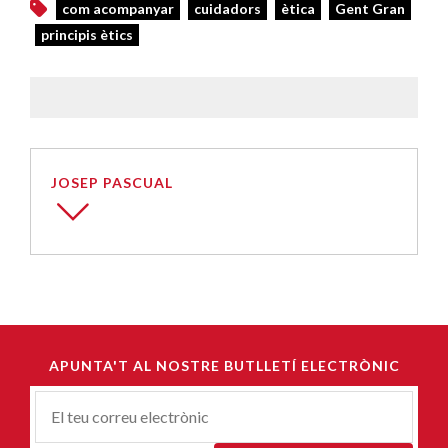
com acompanyar
cuidadors
ètica
Gent Gran
principis ètics
JOSEP PASCUAL
APUNTA'T AL NOSTRE BUTLLETÍ ELECTRÒNIC
Correu-
E
*