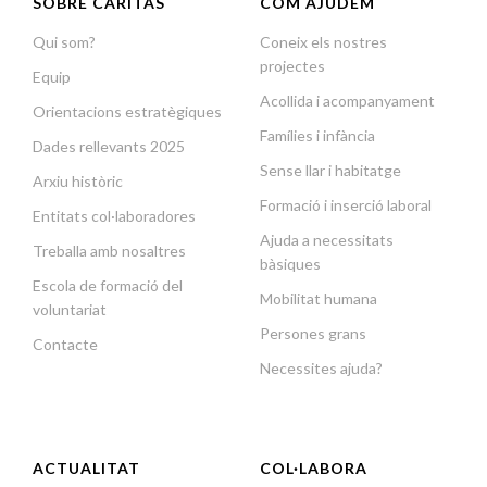
SOBRE CÀRITAS
COM AJUDEM
Qui som?
Coneix els nostres
projectes
Equip
Acollida i acompanyament
Orientacions estratègiques
Famílies i infància
Dades rellevants 2025
Sense llar i habitatge
Arxiu històric
Formació i inserció laboral
Entitats col·laboradores
Ajuda a necessitats
Treballa amb nosaltres
bàsiques
Escola de formació del
Mobilitat humana
voluntariat
Persones grans
Contacte
Necessites ajuda?
ACTUALITAT
COL·LABORA