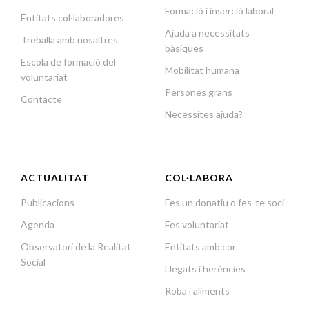
Formació i inserció laboral
Entitats col·laboradores
Ajuda a necessitats
Treballa amb nosaltres
bàsiques
Escola de formació del
Mobilitat humana
voluntariat
Persones grans
Contacte
Necessites ajuda?
ACTUALITAT
COL·LABORA
Publicacions
Fes un donatiu o fes-te soci
Agenda
Fes voluntariat
Observatori de la Realitat
Entitats amb cor
Social
Llegats i herències
Roba i aliments