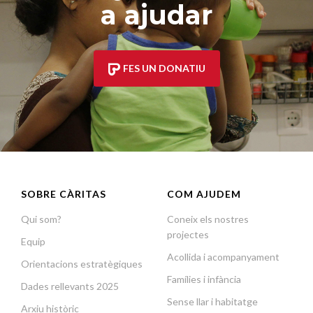
a ajudar
FES UN DONATIU
SOBRE CÀRITAS
COM AJUDEM
Qui som?
Coneix els nostres
projectes
Equip
Acollida i acompanyament
Orientacions estratègiques
Famílies i infància
Dades rellevants 2025
Sense llar i habitatge
Arxiu històric