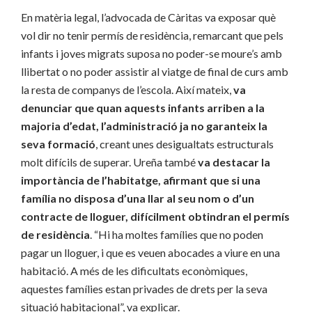
En matèria legal, l’advocada de Càritas va exposar què
vol dir no tenir permís de residència, remarcant que pels
infants i joves migrats suposa no poder-se moure’s amb
llibertat o no poder assistir al viatge de final de curs amb
la resta de companys de l’escola. Així mateix,
va
denunciar que quan aquests infants arriben a la
majoria d’edat, l’administració ja no garanteix la
seva formació
, creant unes desigualtats estructurals
molt difícils de superar. Ureña també
va destacar la
importància de l’habitatge, afirmant que si una
família no disposa d’una llar al seu nom o d’un
contracte de lloguer, difícilment obtindran el permís
de residència
. “Hi ha moltes famílies que no poden
pagar un lloguer, i que es veuen abocades a viure en una
habitació. A més de les dificultats econòmiques,
aquestes famílies estan privades de drets per la seva
situació habitacional”, va explicar.