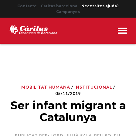
Contacte
Caritas.barcelona
Necessites ajuda?
Campanyes
MOBILITAT HUMANA
/
INSTITUCIONAL
/
05/11/2019
Ser infant migrant a
Catalunya
PUBLICAT PER: JORDI JULIÀ SALA-BELLSOLELL