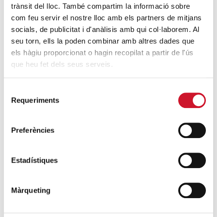
trànsit del lloc. També compartim la informació sobre
Descarrega’t el manual de la corona
com feu servir el nostre lloc amb els partners de mitjans
d’Advent
socials, de publicitat i d'anàlisis amb qui col·laborem. Al
seu torn, ells la poden combinar amb altres dades que
SEGUEIX LLEGINT
els hàgiu proporcionat o hagin recopilat a partir de l'ús
que heu fet dels seus serveis.
Descarrega’t el «Qui és qui?, en el portal de
Betlem»
Selecció
SEGUEIX LLEGINT
Requeriments
de
consentiment
4 maneres d’ajudar durant el confinament
Preferències
del COVID-19
SEGUEIX LLEGINT
Estadístiques
ENTRADES RELACIONADES
Màrqueting
Cardenal Tagle: “Els infants, la gent gran o
els malalts són els grans oblidats en