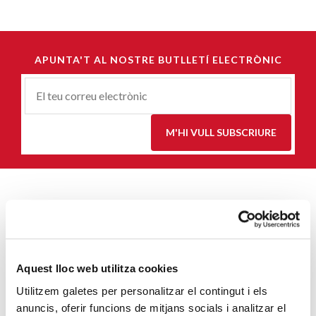
APUNTA'T AL NOSTRE BUTLLETÍ ELECTRÒNIC
Correu-
E
*
M'HI VULL SUBSCRIURE
ENTRADES MÉS POPULARS
Càritas adequa la seva acció social a les
noves mesures excepcionals generades
Aquest lloc web utilitza cookies
pel COVID-19
Utilitzem galetes per personalitzar el contingut i els
SEGUEIX LLEGINT
anuncis, oferir funcions de mitjans socials i analitzar el