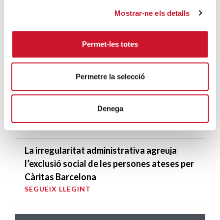
qualsevol conflicte”
Mostrar-ne els detalls
SEGUEIX LLEGINT
Permet-les totes
Hajar Menssouri: “La migració no és una
anomalia, sinó una constant en la història
humana”
Permetre la selecció
SEGUEIX LLEGINT
Denega
I la guerra va portar la nit més fosca
SEGUEIX LLEGINT
La irregularitat administrativa agreuja
l’exclusió social de les persones ateses per
Càritas Barcelona
SEGUEIX LLEGINT