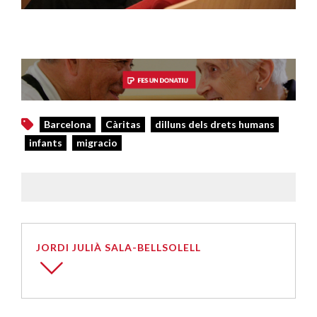
Barcelona
Càritas
dilluns dels drets humans
infants
migracio
JORDI JULIÀ SALA-BELLSOLELL