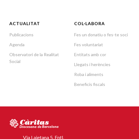
ACTUALITAT
COL·LABORA
Publicacions
Fes un donatiu o fes-te soci
Agenda
Fes voluntariat
Observatori de la Realitat
Entitats amb cor
Social
Llegats i herències
Roba i aliments
Beneficis fiscals
Via Laietana 5, Entl.