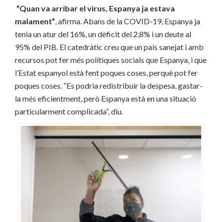
“Quan va arribar el virus, Espanya ja estava
malament”
, afirma. Abans de la COVID-19, Espanya ja
tenia un atur del 16%, un dèficit del 2,8% i un deute al
95% del PIB. El catedràtic creu que un país sanejat i amb
recursos pot fer més polítiques socials que Espanya, i que
l’Estat espanyol està fent poques coses, perquè pot fer
poques coses. “Es podria redistribuir la despesa, gastar-
la més eficientment, però Espanya està en una situació
particularment complicada”, diu.