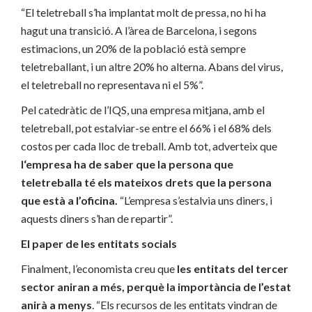
“El teletreball s’ha implantat molt de pressa, no hi ha
hagut una transició. A l’àrea de Barcelona, i segons
estimacions, un 20% de la població està sempre
teletreballant, i un altre 20% ho alterna. Abans del virus,
el teletreball no representava ni el 5%”.
Pel catedràtic de l’IQS, una empresa mitjana, amb el
teletreball, pot estalviar-se entre el 66% i el 68% dels
costos per cada lloc de treball. Amb tot, adverteix que
l
‘empresa ha de saber que la persona que
teletreballa té els mateixos drets que la persona
que està a l’oficina.
“L’empresa s’estalvia uns diners, i
aquests diners s’han de repartir”.
El paper de les entitats socials
Finalment, l’economista creu que
les entitats del tercer
sector aniran a més, perquè la importància de l’estat
anirà a menys
. “Els recursos de les entitats vindran de