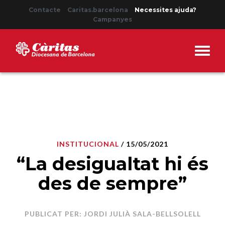
Contacte
Caritas.barcelona
Necessites ajuda?
Campanyes
INSTITUCIONAL
/ 15/05/2021
“La desigualtat hi és
des de sempre”
PUBLICAT PER: JORDI JULIÀ SALA-BELLSOLELL