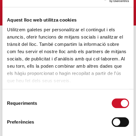
M'HI VULL SUBSCRIURE
Aquest lloc web utilitza cookies
Utilitzem galetes per personalitzar el contingut i els
anuncis, oferir funcions de mitjans socials i analitzar el
trànsit del lloc. També compartim la informació sobre
ENTRADES MÉS POPULARS
com feu servir el nostre lloc amb els partners de mitjans
Càritas adequa la seva acció social a les
socials, de publicitat i d'anàlisis amb qui col·laborem. Al
seu torn, ells la poden combinar amb altres dades que
noves mesures excepcionals generades
els hàgiu proporcionat o hagin recopilat a partir de l'ús
pel COVID-19
que heu fet dels seus serveis.
SEGUEIX LLEGINT
Selecció
Descarrega’t el manual de la corona
Requeriments
de
d’Advent
consentiment
SEGUEIX LLEGINT
Preferències
Descarrega’t el «Qui és qui?, en el portal de