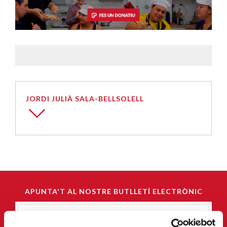
JORDI JULIÀ SALA-BELLSOLELL
APUNTA'T AL NOSTRE BUTLLETÍ ELECTRÒNIC
Correu-
E
*