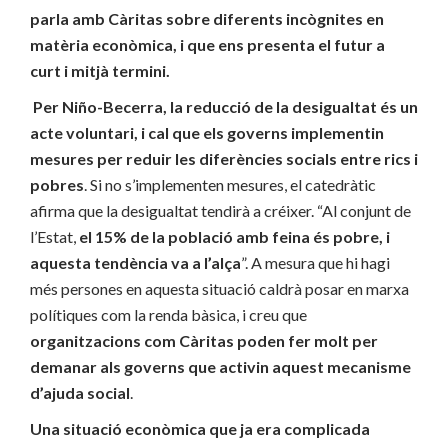
parla amb Càritas sobre diferents incògnites en
matèria econòmica, i que ens presenta el futur a
curt i mitjà termini.
Per Niño-Becerra, la
reducció de la desigualtat és un
acte voluntari, i cal que els governs implementin
mesures per reduir les diferències socials entre rics i
pobres
. Si no s’implementen mesures, el catedràtic
afirma que la desigualtat tendirà a créixer. “Al conjunt de
l’Estat,
el 15% de la població amb feina és pobre, i
aquesta tendència va a l’alça
”. A mesura que hi hagi
més persones en aquesta situació caldrà posar en marxa
polítiques com la renda bàsica, i creu que
organitzacions com Càritas poden fer molt per
demanar als governs que activin aquest mecanisme
d’ajuda social
.
Una situació econòmica que ja era complicada