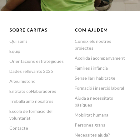
SOBRE CÀRITAS
COM AJUDEM
Qui som?
Coneix els nostres
projectes
Equip
Acollida i acompanyament
Orientacions estratègiques
Famílies i infància
Dades rellevants 2025
Sense llar i habitatge
Arxiu històric
Formació i inserció laboral
Entitats col·laboradores
Ajuda a necessitats
Treballa amb nosaltres
bàsiques
Escola de formació del
Mobilitat humana
voluntariat
Persones grans
Contacte
Necessites ajuda?