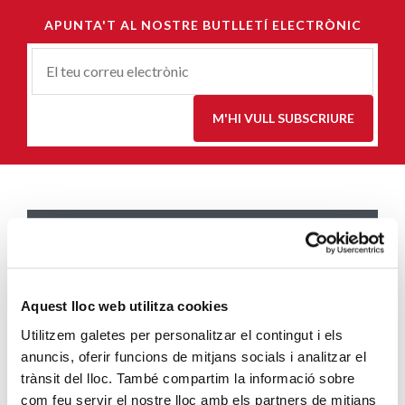
APUNTA'T AL NOSTRE BUTLLETÍ ELECTRÒNIC
Correu-
E
*
M'HI VULL SUBSCRIURE
ENTRADES MÉS POPULARS
Càritas adequa la seva acció social a les
noves mesures excepcionals generades
Aquest lloc web utilitza cookies
pel COVID-19
Utilitzem galetes per personalitzar el contingut i els
SEGUEIX LLEGINT
anuncis, oferir funcions de mitjans socials i analitzar el
trànsit del lloc. També compartim la informació sobre
Descarrega’t el manual de la corona
com feu servir el nostre lloc amb els partners de mitjans