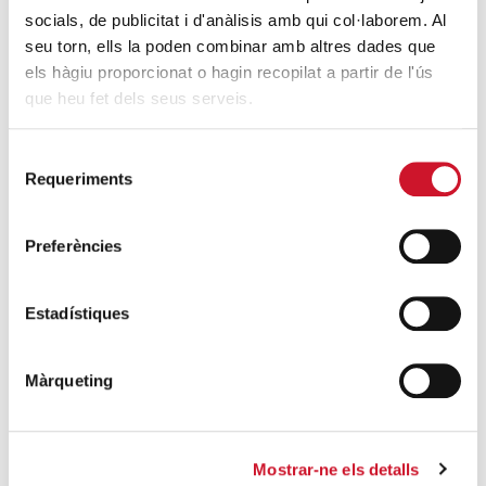
d’Advent
socials, de publicitat i d'anàlisis amb qui col·laborem. Al
SEGUEIX LLEGINT
seu torn, ells la poden combinar amb altres dades que
els hàgiu proporcionat o hagin recopilat a partir de l'ús
Descarrega’t el «Qui és qui?, en el portal de
que heu fet dels seus serveis.
Betlem»
SEGUEIX LLEGINT
Selecció
Requeriments
de
4 maneres d’ajudar durant el confinament
consentiment
del COVID-19
Preferències
SEGUEIX LLEGINT
Estadístiques
ENTRADES RELACIONADES
“En aquest nou món que ens ha tocat viure,
Màrqueting
Càritas hi té molt a dir”
SEGUEIX LLEGINT
Mostrar-ne els detalls