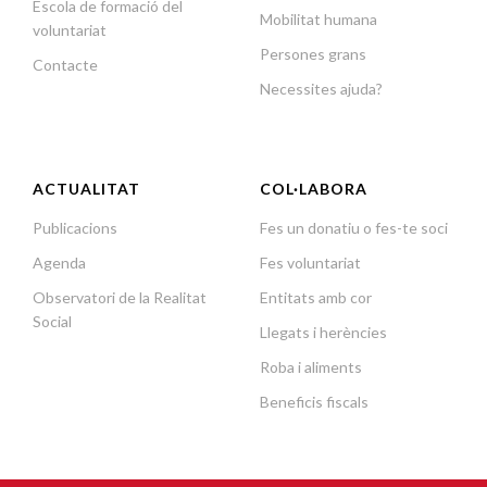
Escola de formació del
Mobilitat humana
voluntariat
Persones grans
Contacte
Necessites ajuda?
ACTUALITAT
COL·LABORA
Publicacions
Fes un donatiu o fes-te soci
Agenda
Fes voluntariat
Observatori de la Realitat
Entitats amb cor
Social
Llegats i herències
Roba i aliments
Beneficis fiscals