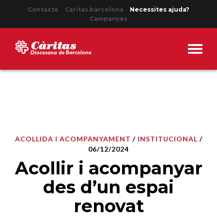
Contacte
Caritas.barcelona
Necessites ajuda?
Campanyes
ACOLLIDA I ACOMPANYAMENT
/
INSTITUCIONAL
/
06/12/2024
Acollir i acompanyar
des d’un espai
renovat