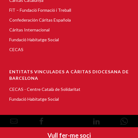
Càritas Catalunya
FiT – Fundació Formació i Treball
Confederación Cáritas Española
Cáritas Internacional
Fundació Habitatge Social
CECAS
ENTITATS VINCULADES A CÀRITAS DIOCESANA DE
BARCELONA
CECAS - Centre Català de Solidaritat
Fundació Habitatge Social
© Copyright 2026, Càritas Barcelona |
Avís Legal
|
Vull fer-me soci
Política de cookies
|
Política de privacitat