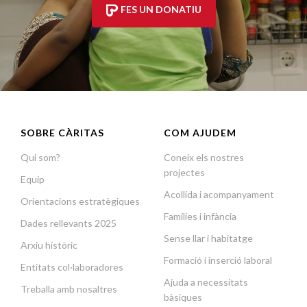
FES UN DONATIU
SOBRE CÀRITAS
COM AJUDEM
Qui som?
Coneix els nostres
projectes
Equip
Acollida i acompanyament
Orientacions estratègiques
Famílies i infància
Dades rellevants 2025
Sense llar i habitatge
Arxiu històric
Formació i inserció laboral
Entitats col·laboradores
Ajuda a necessitats
Treballa amb nosaltres
bàsiques