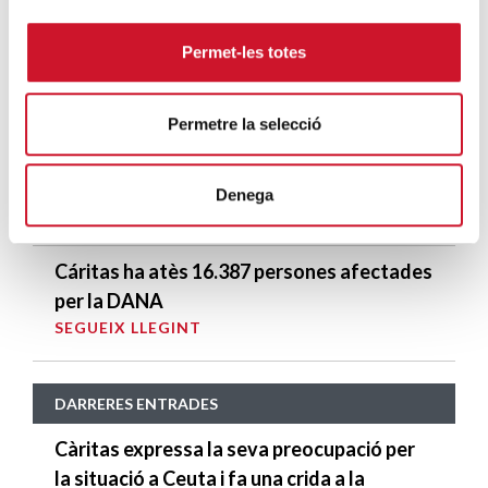
COMUNICAT: NO A L’ACORD UNIÓ
EUROPEA-TURQUIA EN 4 PUNTS
Permet-les totes
SEGUEIX LLEGINT
Permetre la selecció
Càritas Barcelona constata la cronificació
de l’exclusió residencial i reivindica el paper
de la comunitat com a factor de cohesió
Denega
SEGUEIX LLEGINT
Cáritas ha atès 16.387 persones afectades
per la DANA
SEGUEIX LLEGINT
DARRERES ENTRADES
Càritas expressa la seva preocupació per
la situació a Ceuta i fa una crida a la