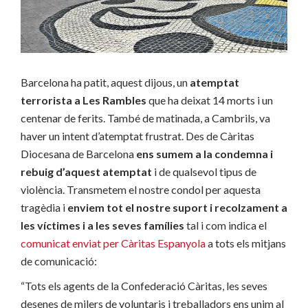
Barcelona ha patit, aquest dijous, un
atemptat
terrorista a Les Rambles
que ha deixat 14 morts i un
centenar de ferits. També de matinada, a Cambrils, va
haver un intent d’atemptat frustrat. Des de Càritas
Diocesana de Barcelona
ens sumem a la condemna i
rebuig d’aquest atemptat
i de qualsevol tipus de
violència. Transmetem el nostre condol per aquesta
tragèdia i
enviem tot el nostre suport i recolzament a
les víctimes i a les seves famílies
tal i com indica el
comunicat enviat per Càritas Espanyola
a tots els mitjans
de comunicació:
“Tots els agents de la Confederació Càritas, les seves
desenes de milers de voluntaris i treballadors ens unim al