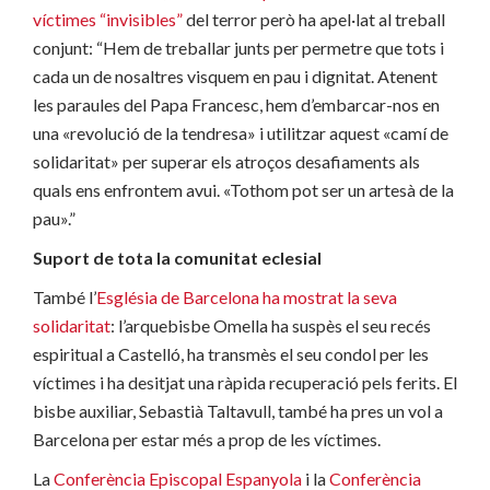
víctimes “invisibles”
del terror però ha apel·lat al treball
conjunt: “Hem de treballar junts per permetre que tots i
cada un de nosaltres visquem en pau i dignitat. Atenent
les paraules del Papa Francesc, hem d’embarcar-nos en
una «revolució de la tendresa» i utilitzar aquest «camí de
solidaritat» per superar els atroços desafiaments als
quals ens enfrontem avui. «Tothom pot ser un artesà de la
pau».”
Suport de tota la comunitat eclesial
També l’
Església de Barcelona ha mostrat la seva
solidaritat
: l’arquebisbe Omella ha suspès el seu recés
espiritual a Castelló, ha transmès el seu condol per les
víctimes i ha desitjat una ràpida recuperació pels ferits. El
bisbe auxiliar, Sebastià Taltavull, també ha pres un vol a
Barcelona per estar més a prop de les víctimes.
La
Conferència Episcopal Espanyola
i la
Conferència