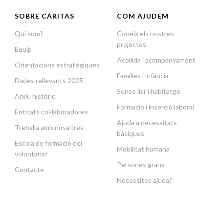
SOBRE CÀRITAS
COM AJUDEM
Qui som?
Coneix els nostres
projectes
Equip
Acollida i acompanyament
Orientacions estratègiques
Famílies i infància
Dades rellevants 2025
Sense llar i habitatge
Arxiu històric
Formació i inserció laboral
Entitats col·laboradores
Ajuda a necessitats
Treballa amb nosaltres
bàsiques
Escola de formació del
Mobilitat humana
voluntariat
Persones grans
Contacte
Necessites ajuda?