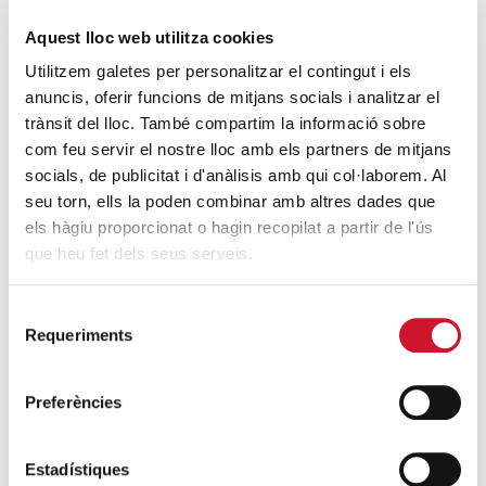
4 maneres d’ajudar durant el confinament
del COVID-19
Aquest lloc web utilitza cookies
SEGUEIX LLEGINT
Utilitzem galetes per personalitzar el contingut i els
anuncis, oferir funcions de mitjans socials i analitzar el
trànsit del lloc. També compartim la informació sobre
ENTRADES RELACIONADES
com feu servir el nostre lloc amb els partners de mitjans
Càritas Barcelona demana a la Generalitat
socials, de publicitat i d'anàlisis amb qui col·laborem. Al
seu torn, ells la poden combinar amb altres dades que
de Catalunya i al Govern d’Espanya
els hàgiu proporcionat o hagin recopilat a partir de l'ús
avançar en el traspàs de la gestió de l’IMV
que heu fet dels seus serveis.
SEGUEIX LLEGINT
Selecció
Càritas ha acompanyat 21.888 persones
Requeriments
de
després del primer any de la DANA
consentiment
SEGUEIX LLEGINT
Preferències
Fem que tothom tingui un motiu per
celebrar aquest Nadal
Estadístiques