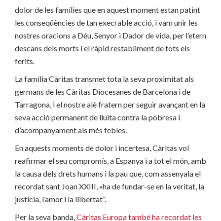
dolor de les famílies que en aquest moment estan patint
les conseqüències de tan execrable acció, i vam unir les
nostres oracions a Déu, Senyor i Dador de vida, per l’etern
descans dels morts i el ràpid restabliment de tots els
ferits.
La família Càritas transmet tota la seva proximitat als
germans de les Càritas Diocesanes de Barcelona i de
Tarragona, i el nostre alè fratern per seguir avançant en la
seva acció permanent de lluita contra la pobresa i
d’acompanyament als més febles.
En aquests moments de dolor i incertesa, Càritas vol
reafirmar el seu compromís, a Espanya i a tot el món, amb
la causa dels drets humans i la pau que, com assenyala el
recordat sant Joan XXIII, «ha de fundar-se en la veritat, la
justícia, l’amor i la llibertat”.
Per la seva banda,
Càritas Europa també ha recordat les