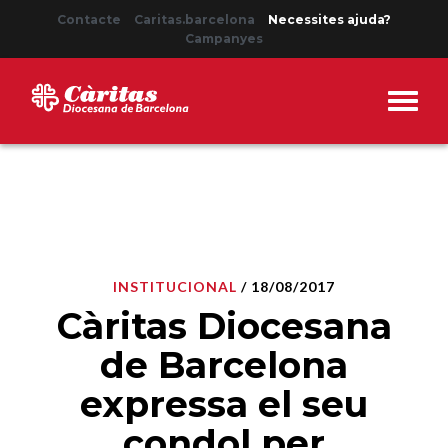
Contacte
Caritas.barcelona
Necessites ajuda?
Campanyes
INSTITUCIONAL
/ 18/08/2017
Càritas Diocesana
de Barcelona
expressa el seu
condol per