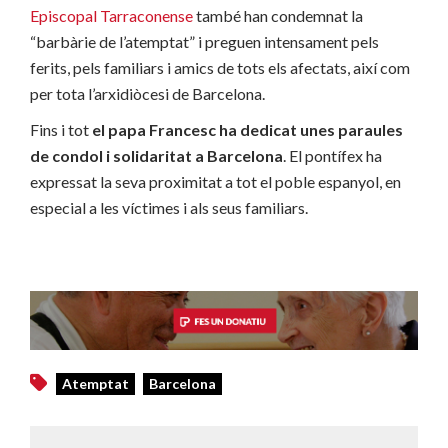
Episcopal Tarraconense
també han condemnat la
“barbàrie de l’atemptat” i preguen intensament pels
ferits, pels familiars i amics de tots els afectats, així com
per tota l’arxidiòcesi de Barcelona.
Fins i tot
el papa Francesc ha dedicat unes paraules
de condol i solidaritat a Barcelona
. El pontífex ha
expressat la seva proximitat a tot el poble espanyol, en
especial a les víctimes i als seus familiars.
Atemptat
Barcelona