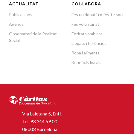
ACTUALITAT
COL·LABORA
Publicacions
Fes un donatiu o fes-te soci
Agenda
Fes voluntariat
Observatori de la Realitat
Entitats amb cor
Social
Llegats i herències
Roba i aliments
Beneficis fiscals
Via Laietana 5, Entl.
Tel.
93 344 69 00
08003 Barcelona.