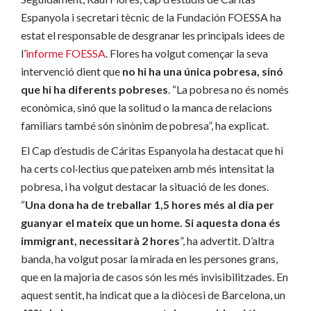
Espanyola i secretari tècnic de la Fundación FOESSA ha
estat el responsable de desgranar les principals idees de
l’
informe FOESSA
. Flores ha volgut començar la seva
intervenció dient que
no hi ha una única pobresa, sinó
que hi ha diferents pobreses
. “La pobresa no és només
econòmica, sinó que la solitud o la manca de relacions
familiars també són sinònim de pobresa”, ha explicat.
El Cap d’estudis de Cáritas Espanyola ha destacat que hi
ha certs col·lectius que pateixen amb més intensitat la
pobresa, i ha volgut destacar la situació de les dones.
“
Una dona ha de treballar 1,5 hores més al dia per
guanyar el mateix que un home. Si aquesta dona és
immigrant, necessitarà 2 hores
”, ha advertit. D’altra
banda, ha volgut posar la mirada en les persones grans,
que en la majoria de casos són les més invisibilitzades. En
aquest sentit, ha indicat que a la diòcesi de Barcelona, un