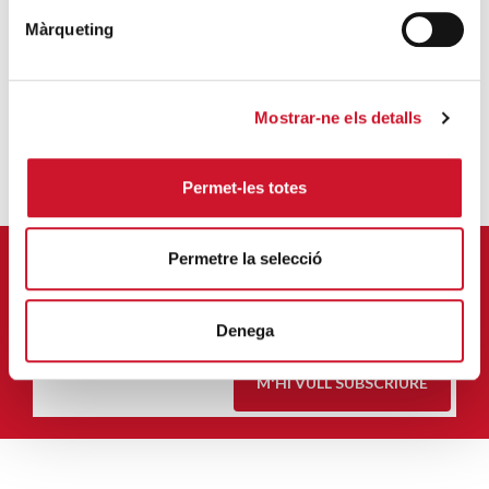
Màrqueting
JORDI JULIÀ SALA-BELLSOLELL
Mostrar-ne els detalls
Permet-les totes
Permetre la selecció
APUNTA'T AL NOSTRE BUTLLETÍ ELECTRÒNIC
Correu-
Denega
E
*
M'HI VULL SUBSCRIURE