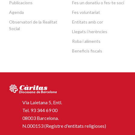
Publicacions
Fes un donatiu o fes-te soci
Agenda
Fes voluntariat
Observatori de la Realitat
Entitats amb cor
Social
Llegats i herències
Roba i aliments
Beneficis fiscals
Via Laietana 5, Entl.
Tel.
93 344 69 00
08003 Barcelona.
N.000153 (Registre d'entitats religioses)