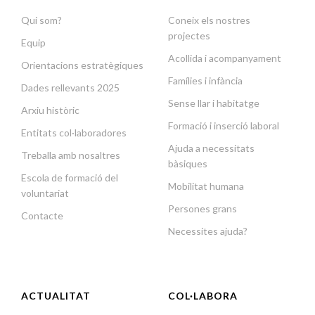
Qui som?
Coneix els nostres
projectes
Equip
Acollida i acompanyament
Orientacions estratègiques
Famílies i infància
Dades rellevants 2025
Sense llar i habitatge
Arxiu històric
Formació i inserció laboral
Entitats col·laboradores
Ajuda a necessitats
Treballa amb nosaltres
bàsiques
Escola de formació del
Mobilitat humana
voluntariat
Persones grans
Contacte
Necessites ajuda?
ACTUALITAT
COL·LABORA