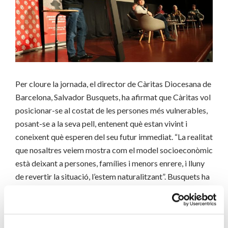
Per cloure la jornada, el director de Càritas Diocesana de
Barcelona, Salvador Busquets, ha afirmat que Càritas vol
posicionar-se al costat de les persones més vulnerables,
posant-se a la seva pell, entenent què estan vivint i
coneixent què esperen del seu futur immediat. “La realitat
que nosaltres veiem mostra com el model socioeconòmic
està deixant a persones, famílies i menors enrere, i lluny
de revertir la situació, l’estem naturalitzant”. Busquets ha
finalitzat dient que
cal la complicitat de tots els
actors per desvelar la realitat
, i ha agraït al món
acadèmic la seva col·laboració per fer-ho possible.