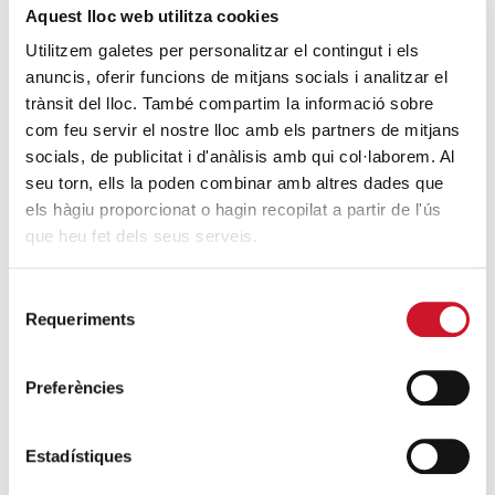
Aquest lloc web utilitza cookies
Utilitzem galetes per personalitzar el contingut i els
ENLLAÇOS D’INTERÈS
anuncis, oferir funcions de mitjans socials i analitzar el
Informe Foessa Barcelona: exclusió i desenvolupament
trànsit del lloc. També compartim la informació sobre
social a la diòcesi de Barcelona
com feu servir el nostre lloc amb els partners de mitjans
socials, de publicitat i d'anàlisis amb qui col·laborem. Al
Resum executiu Foessa Barcelona: exclusió i
seu torn, ells la poden combinar amb altres dades que
desenvolupament social a la diòcesi de Barcelona
els hàgiu proporcionat o hagin recopilat a partir de l'ús
Nou Observatori de la Realitat Social de Càritas
que heu fet dels seus serveis.
Barcelona
Selecció
Requeriments
de
consentiment
Preferències
Estadístiques