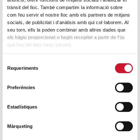
trànsit del lloc. També compartim la informació sobre
agradecido en el mundo académico su colaboración
com feu servir el nostre lloc amb els partners de mitjans
para hacerlo posible.
socials, de publicitat i d'anàlisis amb qui col·laborem. Al
seu torn, ells la poden combinar amb altres dades que
els hàgiu proporcionat o hagin recopilat a partir de l'ús
ENLACES DE INTERÉS
que heu fet dels seus serveis.
Informe Foessa Barcelona: exclusión y desarrollo social
en la diócesi de Barcelona
Selecció
Requeriments
Resumen Ejecutivo del Informe Foessa Barcelona:
de
exclusión y desarrollo social en la diócesi de Barcelona
consentiment
Preferències
Nuevo Observatorio de la Realidad Social
Estadístiques
Màrqueting