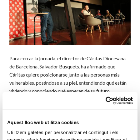
Para cerrar la jornada, el director de Cáritas Diocesana
de Barcelona, Salvador Busquets, ha afirmado que
Cáritas quiere posicionarse junto a las personas más
vulnerables, posándose a su piel, entendiendo qué están
viviendo y conociendo qué esperan de su futuro
inmediato. “La realidad que nosotros vemos muestra
como el modelo socioeconómico está dejando a
personas, familias y menores atrás, y lejos de revertir la
Aquest lloc web utilitza cookies
situación, lo estamos naturalizando”. Busquets ha
finalizado diciendo que
hace falta la complicidad de
Utilitzem galetes per personalitzar el contingut i els
todos los actores por desvelar la realidad, y ha
anuncis, oferir funcions de mitjans socials i analitzar el