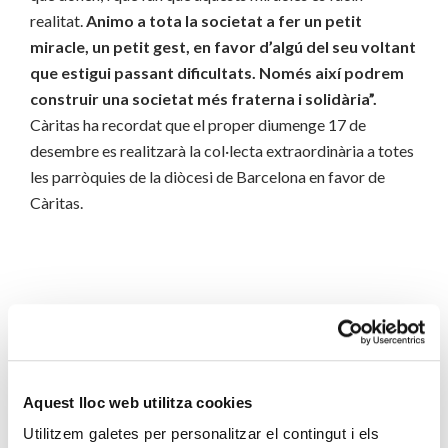
realitat.
Animo a tota la societat a fer un petit
miracle, un petit gest, en favor d’algú del seu voltant
que estigui passant dificultats. Només així podrem
construir una societat més fraterna i solidària”.
Càritas ha recordat que el proper diumenge 17 de
desembre es realitzarà la col·lecta extraordinària a totes
les parròquies de la diòcesi de Barcelona en favor de
Càritas.
Aquest lloc web utilitza cookies
Càritas
Ingrés Mínim Vital
nadal
Utilitzem galetes per personalitzar el contingut i els
Renda Garantida