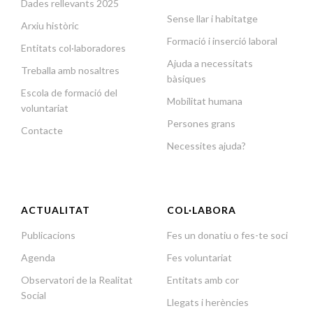
Dades rellevants 2025
Sense llar i habitatge
Arxiu històric
Formació i inserció laboral
Entitats col·laboradores
Ajuda a necessitats
Treballa amb nosaltres
bàsiques
Escola de formació del
Mobilitat humana
voluntariat
Persones grans
Contacte
Necessites ajuda?
ACTUALITAT
COL·LABORA
Publicacions
Fes un donatiu o fes-te soci
Agenda
Fes voluntariat
Observatori de la Realitat
Entitats amb cor
Social
Llegats i herències