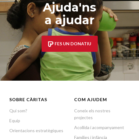
Ajuda'ns
a ajudar
FES UN DONATIU
SOBRE CÀRITAS
COM AJUDEM
Qui som?
Coneix els nostres
projectes
Equip
Acollida i acompanyament
Orientacions estratègiques
Famílies i infància