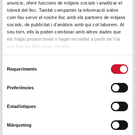
anuncis, oferir funcions de mitjans socials i analitzar el
trànsit del lloc. També compartim la informació sobre
com feu servir el nostre lloc amb els partners de mitjans
socials, de publicitat i d'anàlisis amb qui col·laborem. Al
seu torn, ells la poden combinar amb altres dades que
els hàgiu proporcionat o hagin recopilat a partir de l'ús
CÀRITAS DIOCESANA DE BARCELONA
que heu fet dels seus serveis.
infocaritas@caritas.barcelona
Selecció
Requeriments
de
consentiment
Preferències
JORDI JULIÀ SALA-BELLSOLELL
Estadístiques
Màrqueting