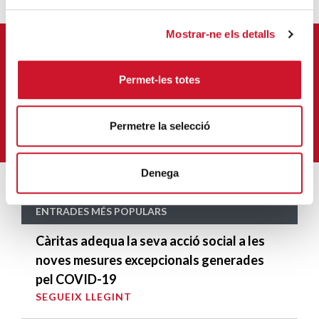
Mostrar-ne els detalls
APUNTA'T AL NOSTRE BUTLLETÍ ELECTRÒNIC
Permet-les totes
Correu-
E
*
M'HI VULL SUBSCRIURE
Permetre la selecció
Denega
ENTRADES MÉS POPULARS
Càritas adequa la seva acció social a les
noves mesures excepcionals generades
pel COVID-19
SEGUEIX LLEGINT