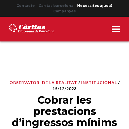
Contacte
Caritas.barcelona
Necessites ajuda?
Campanyes
OBSERVATORI DE LA REALITAT
/
INSTITUCIONAL
/
15/12/2023
Cobrar les
prestacions
d’ingressos mínims