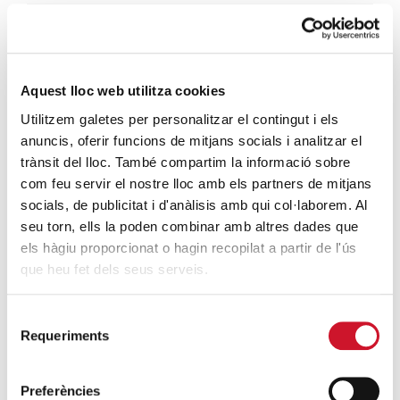
4 maneres d’ajudar durant el confinament
del COVID-19
SEGUEIX LLEGINT
Aquest lloc web utilitza cookies
Utilitzem galetes per personalitzar el contingut i els
ENTRADES RELACIONADES
anuncis, oferir funcions de mitjans socials i analitzar el
trànsit del lloc. També compartim la informació sobre
«No és ciència-ficció, és un futur just», 10
com feu servir el nostre lloc amb els partners de mitjans
propostes polítiques a les eleccions del
socials, de publicitat i d'anàlisis amb qui col·laborem. Al
12M
seu torn, ells la poden combinar amb altres dades que
SEGUEIX LLEGINT
els hàgiu proporcionat o hagin recopilat a partir de l'ús
que heu fet dels seus serveis.
Càritas assegura que el terratrèmol d’ahir
a Nepal dificultarà encara més els plans
Selecció
d’ajuda a les víctimes
Requeriments
de
SEGUEIX LLEGINT
consentiment
Preferències