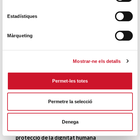
Cobrar les prestacions d’ingressos mínims
no és garantia per sortir de la pobresa i
Estadístiques
l’exclusió
SEGUEIX LLEGINT
Màrqueting
Càritas dóna la benvinguda al nou
Arquebisbe de Barcelona, Mons. Joan
Josep Omella, i es posa a la seva disposició
Mostrar-ne els detalls
per treballar a favor dels descartats de la
nostra societat
Permet-les totes
SEGUEIX LLEGINT
Permetre la selecció
DARRERES ENTRADES
Càritas expressa la seva preocupació per
Denega
la situació a Ceuta i fa una crida a la
protecció de la dignitat humana