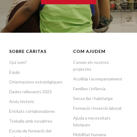
SOBRE CÀRITAS
COM AJUDEM
Qui som?
Coneix els nostres
projectes
Equip
Acollida i acompanyament
Orientacions estratègiques
Famílies i infància
Dades rellevants 2025
Sense llar i habitatge
Arxiu històric
Formació i inserció laboral
Entitats col·laboradores
Ajuda a necessitats
Treballa amb nosaltres
bàsiques
Escola de formació del
Mobilitat humana