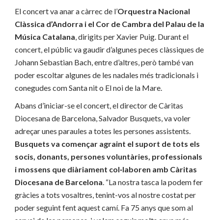
El concert va anar a càrrec de l’
Orquestra Nacional
Clàssica d’Andorra i el Cor de Cambra del Palau de la
Música Catalana
, dirigits per Xavier Puig. Durant el
concert, el públic va gaudir d’algunes peces clàssiques de
Johann Sebastian Bach, entre d’altres, però també van
poder escoltar algunes de les nadales més tradicionals i
conegudes com Santa nit o El noi de la Mare.
Abans d’iniciar-se el concert, el director de Càritas
Diocesana de Barcelona, Salvador Busquets, va voler
adreçar unes paraules a totes les persones assistents.
Busquets va començar agraint el suport de tots els
socis, donants, persones voluntàries, professionals
i mossens que diàriament col·laboren amb Càritas
Diocesana de Barcelona
. “La nostra tasca la podem fer
gràcies a tots vosaltres, tenint-vos al nostre costat per
poder seguint fent aquest camí. Fa 75 anys que som al