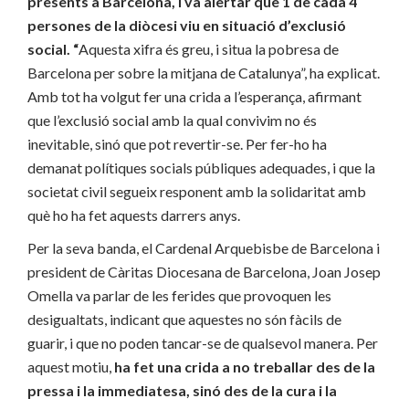
presents a Barcelona, i va alertar que 1 de cada 4
persones de la diòcesi viu en situació d’exclusió
social. “
Aquesta xifra és greu, i situa la pobresa de
Barcelona per sobre la mitjana de Catalunya”, ha explicat.
Amb tot ha volgut fer una crida a l’esperança, afirmant
que l’exclusió social amb la qual convivim no és
inevitable, sinó que pot revertir-se. Per fer-ho ha
demanat polítiques socials públiques adequades, i que la
societat civil segueix responent amb la solidaritat amb
què ho ha fet aquests darrers anys.
Per la seva banda, el Cardenal Arquebisbe de Barcelona i
president de Càritas Diocesana de Barcelona, Joan Josep
Omella va parlar de les ferides que provoquen les
desigualtats, indicant que aquestes no són fàcils de
guarir, i que no poden tancar-se de qualsevol manera. Per
aquest motiu,
ha fet una crida a no treballar des de la
pressa i la immediatesa, sinó des de la cura i la