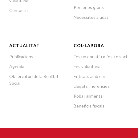
voluntariat
Persones grans
Contacte
Necessites ajuda?
ACTUALITAT
COL·LABORA
Publicacions
Fes un donatiu o fes-te soci
Agenda
Fes voluntariat
Observatori de la Realitat
Entitats amb cor
Social
Llegats i herències
Roba i aliments
Beneficis fiscals