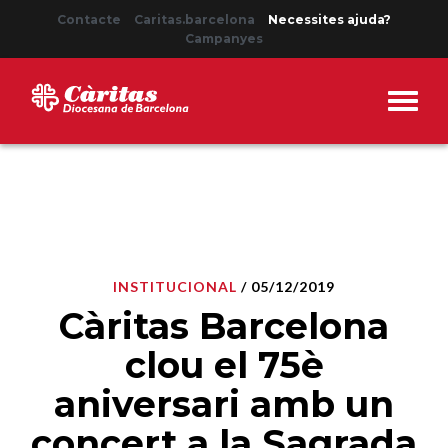
Contacte
Caritas.barcelona
Necessites ajuda?
Campanyes
INSTITUCIONAL
/ 05/12/2019
Càritas Barcelona
clou el 75è
aniversari amb un
concert a la Sagrada