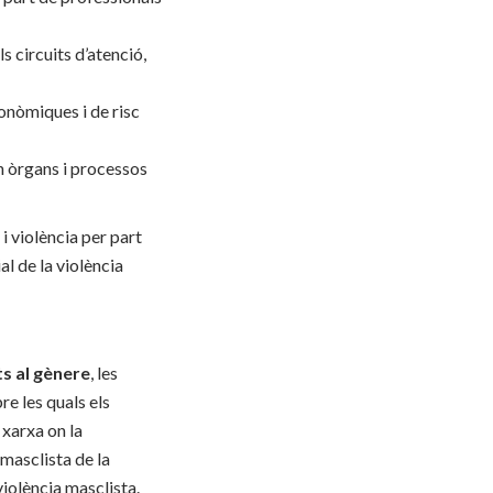
s circuits d’atenció,
onòmiques i de risc
n òrgans i processos
i violència per part
l de la violència
ts al gènere
, les
re les quals els
xarxa on la
 masclista de la
violència masclista.