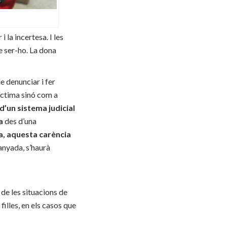
la incertesa. I les
e ser-ho. La dona
e denunciar i fer
víctima sinó com a
 d’un sistema judicial
a
des d’una
va, aquesta carència
anyada, s’haurà
de les situacions de
filles, en els casos que