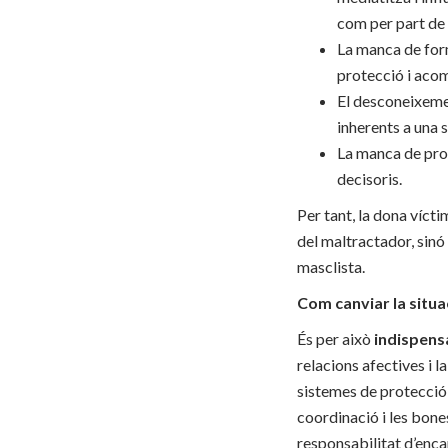
com per part de l
La manca de forma
protecció i acomp
El desconeixemen
inherents a una s
La manca de prof
decisoris.
Per tant, la dona vícti
del maltractador, sinó
masclista.
Com canviar la situa
És per això
indispensa
relacions afectives i l
sistemes de protecció
coordinació i les bones
responsabilitat d’enca