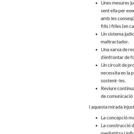
Unes mesures jud
sent ella per exe
amb les conseqüè
fills i filles (en 
Un sistema judic
maltractador.
Una xarxa de rec
d’enfrontar de fo
Un circuit de pr
necessita en la 
sostenir-les.
Reviure contínua
de comunicació i 
I aquesta mirada injus
La concepció mas
La construcció de
mediatitza i infl