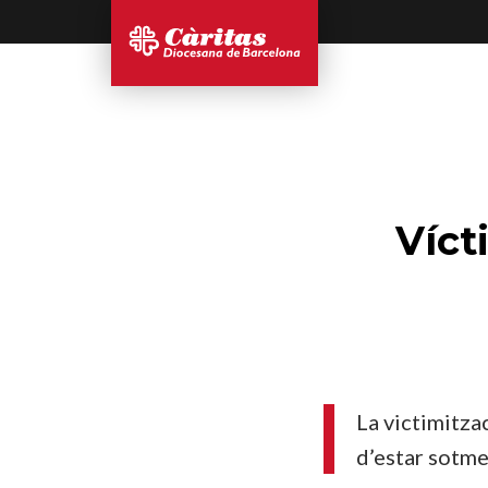
Víct
La victimitza
d’estar sotme