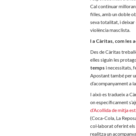
Cal continuar millorant 
filles, amb un doble o
seva totalitat, i deixa
violència masclista.
I a Càritas, com le
Des de Càritas treball
elles siguin les protag
temps
i necessitats, 
Apostant també per un
d’acompanyament a la
I això es tradueix a C
on específicament s’a
d’Acollida de mitja es
(Coca-Cola, La Reposa
col·laborat oferint els
realitza un acompanyam