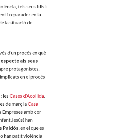
ència, i els seus fills i
t i reparador en la
de la situació de
vés d’un procés en què
especte als seus
empre protagonistes.
mplicats en el procés
: les
Cases d’Acollida
,
mes de març la
Casa
ses Empreses amb cor
nfant Jesús) han
e Paidós
, en el que es
o han patit violència