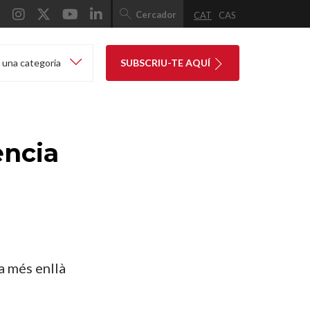
Cercador
CAT
CAS
 una categoria
SUBSCRIU-TE AQUÍ
ència
a més enllà