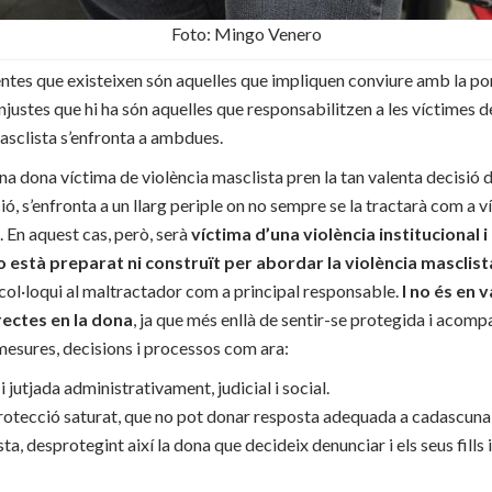
Foto: Mingo Venero
ntes que existeixen són aquelles que impliquen conviure amb la por i 
njustes que hi ha són aquelles que responsabilitzen a les víctimes d
asclista s’enfronta a ambdues.
a dona víctima de violència masclista pren la tan valenta decisió d
ció, s’enfronta a un llarg periple on no sempre se la tractarà com a 
 En aquest cas, però, serà
víctima d’una violència institucional i
no està preparat ni construït per abordar la violència masclist
col·loqui al maltractador com a principal responsable.
I no és en 
rectes en la dona
, ja que més enllà de sentir-se protegida i acomp
 mesures, decisions i processos com ara:
 jutjada administrativament, judicial i social.
otecció saturat, que no pot donar resposta adequada a cadascuna 
ta, desprotegint així la dona que decideix denunciar i els seus fills i 