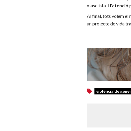
masclista. I
l’atenció
Al final, tots volem el
un projecte de vida tr
violència de gène