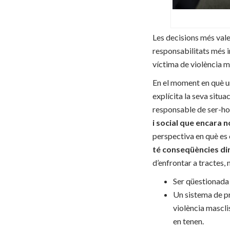
Les decisions més vale
responsabilitats més i
víctima de violència m
En el moment en què un
explícita la seva situa
responsable de ser-ho.
i social que encara 
perspectiva en què es 
té conseqüències di
d’enfrontar a tractes,
Ser qüestionada i
Un sistema de pr
violència masclis
en tenen.