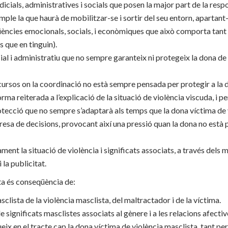
icials, administratives i socials que posen la major part de la respo
mple la que haurà de mobilitzar-se i sortir del seu entorn, apartant
ncies emocionals, socials, i econòmiques que això comporta tant p
cas que en tinguin).
ial i administratiu que no sempre garanteix ni protegeix la dona d
ursos on la coordinació no està sempre pensada per protegir a la d
rma reiterada a l’explicació de la situació de violència viscuda, i per
otecció que no sempre s’adaptarà als temps que la dona víctima de 
presa de decisions, provocant així una pressió quan la dona no està
ment la situació de violència i significats associats, a través dels 
la publicitat.
ta és conseqüència de:
clista de la violència masclista, del maltractador i de la víctima.
 significats masclistes associats al gènere i a les relacions afectiv
ueix en el tracte cap la dona víctima de violència masclista, tant pe