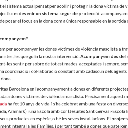
el sistema actual pensat per acollir i protegir la dona víctima de viol
bjectiu:
esdevenir un sistema segur de protecció
, acompanyamen
r de posar el focus en la dona com a única responsable en la sortida 
s acompanyem?
em per acompanyar les dones víctimes de violència masclista a tra
onistes, les que guiïn la nostra intervenció.
Acompanyem des del r
fent-les sentir per sobre de tot estimades, acceptades i sempre, s
a coordinació i col·laboració constant amb cadascun dels agents i
 dona.
àritas Barcelona en l’acompanyament a dones en diferents projectes
juda a dones víctimes de violència masclista. Precisament aquest 
tada
ha fet 10 anys de vida, i s’ha celebrat amb una festa on diver
da, Aramark) i una Escola amb cor (Jesuïtes Sant Gervasi-Escola I
 seus productes en espècie, o bé les seves instal·lacions. El
project
ent integral a les Famílies, i per tant també a dones que pateixen 