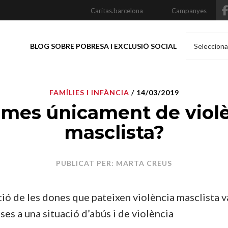
Caritas.barcelona
Campanyes
BLOG SOBRE POBRESA I EXCLUSIÓ SOCIAL
Selecciona
FAMÍLIES I INFÀNCIA
/ 14/03/2019
imes únicament de viol
masclista?
PUBLICAT PER: MARTA CREUS
ció de les dones que pateixen violència masclista v
ses a una situació d’abús i de violència