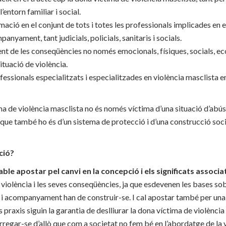
’entorn familiar i social.
ció en el conjunt de tots i totes les professionals implicades en el
anyament, tant judicials, policials, sanitaris i socials.
t de les conseqüències no només emocionals, físiques, socials, ec
ituació de violència.
essionals especialitzats i especialitzades en violència masclista e
ma de violència masclista no és només víctima d’una situació d’abús 
 que també ho és d’un sistema de protecció i d’una construcció socia
ció?
ble apostar pel canvi en la concepció i els significats associa
a violència i les seves conseqüències, ja que esdevenen les bases sob
 i acompanyament han de construir-se. I cal apostar també per una 
 praxis siguin la garantia de deslliurar la dona víctima de violència
rregar-se d’allò que com a societat no fem bé en l’abordatge de la 