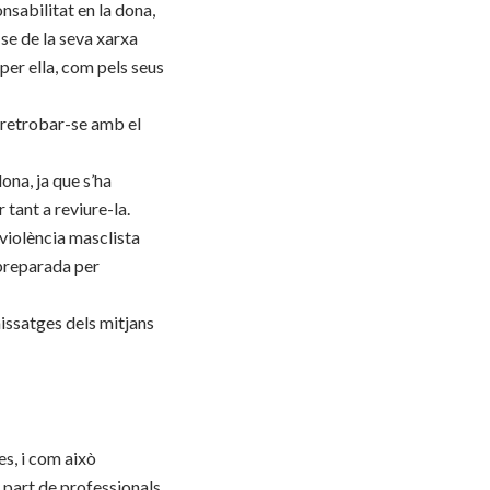
nsabilitat en la dona,
-se de la seva xarxa
er ella, com pels seus
e retrobar-se amb el
ona, ja que s’ha
 tant a reviure-la.
violència masclista
 preparada per
missatges dels mitjans
es, i com això
r part de professionals