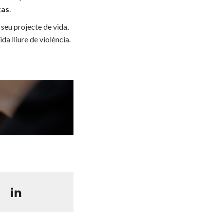
tas
.
 seu projecte de vida,
da lliure de violència.