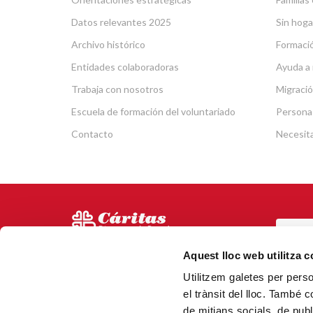
Datos relevantes 2025
Sin hoga
Archivo histórico
Formació
Entidades colaboradoras
Ayuda a 
Trabaja con nosotros
Migració
Escuela de formación del voluntariado
Persona
Contacto
Necesit
POR
Via Laietana 5, Entl.
Aquest lloc web utilitza 
Tel.
93 344 69 00
Utilitzem galetes per person
CAN
08003 Barcelona.
el trànsit del lloc. També 
N.000153 (Registro de
de mitjans socials, de publ