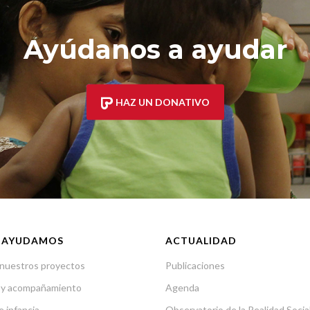
Ayúdanos a ayudar
HAZ UN DONATIVO
 AYUDAMOS
ACTUALIDAD
nuestros proyectos
Publicaciones
 y acompañamiento
Agenda
e infancia
Observatorio de la Realidad Socia