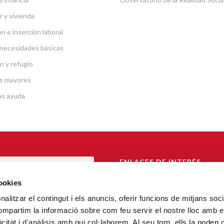
r y vivienda
n e inserción laboral
necesidades básicas
n y refugio
s mayores
as ayuda
ENLACES DE INTERÉS
TAL DE TRANSPARENCIA
Arzobispado de Barcelona
cookies
Càritas Catalunya
alitzar el contingut i els anuncis, oferir funcions de mitjans socia
AL DE DENUNCIA
compartim la informació sobre com feu servir el nostre lloc amb e
FiT – Fundació Formació i Treball
icitat i d'anàlisis amb qui col·laborem. Al seu torn, ells la poden