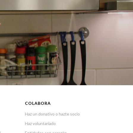
COLABORA
Haz un donativo o hazte socio
Haz voluntariado
l
Entidades con corazón