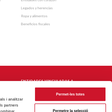
Legados y herencias
Ropa y alimentos
Beneficios fiscales
ENTIDADES VINCULADAS A
CÁRITAS DIOCESANA DE
BARCELONA
Permet-les totes
ls i analitzar
CECAS - Centre Català de Solidaritat
ls partners
Fundación Vivienda Social
Permetre la selecció
 combinar