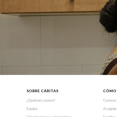
SOBRE CÁRITAS
CÓMO
¿Quiénes somos?
Conoce 
Equipo
Acogida
Orientaciones estratégicas
Familias 