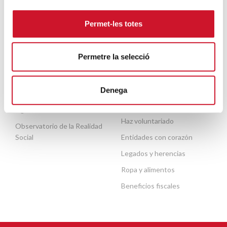
Escuela de formación del
voluntariado
Personas mayores
Permet-les totes
Contacto
Necesitas ayuda
Permetre la selecció
ACTUALIDAD
COLABORA
Denega
Publicaciones
Haz un donativo o hazte
socio
Agenda
Haz voluntariado
Observatorio de la Realidad
Social
Entidades con corazón
Legados y herencias
Ropa y alimentos
Beneficios fiscales