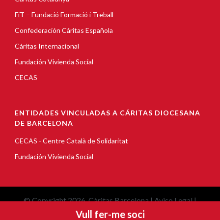
FiT – Fundació Formació i Treball
Confederación Cáritas Española
Cáritas Internacional
Fundación Vivienda Social
CECAS
ENTIDADES VINCULADAS A CÁRITAS DIOCESANA
DE BARCELONA
CECAS - Centre Català de Solidaritat
Fundación Vivienda Social
© Copyright 2026, Càritas Barcelona |
Aviso Legal
|
Política de Cookies
|
Política de privacidad
Vull fer-me soci