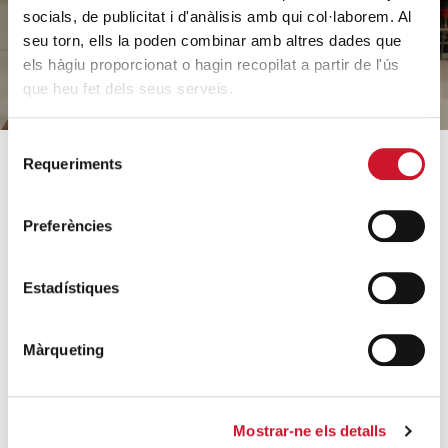
HAZ UN DONATIVO
socials, de publicitat i d'anàlisis amb qui col·laborem. Al
seu torn, ells la poden combinar amb altres dades que
els hàgiu proporcionat o hagin recopilat a partir de l'ús
que heu fet dels seus serveis.
Selecció
Requeriments
de
SOBRE CÁRITAS
CÓMO AYUDAMOS
consentiment
Preferències
¿Quiénes somos?
Conoce nuestros proyectos
Equipo
Acogida y acompañamiento
Estadístiques
Orientaciones estratégicas
Familias e infancia
Datos relevantes 2025
Sin hogar y vivienda
Màrqueting
Archivo histórico
Formación e inserción laboral
Entidades colaboradoras
Ayuda a necesidades
básicas
Trabaja con nosotros
Mostrar-ne els detalls
Migración y refugio