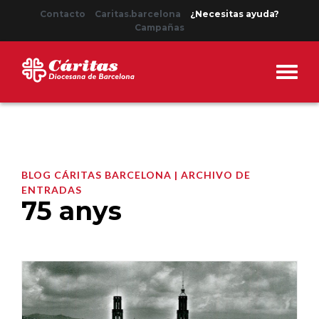
Contacto
Caritas.barcelona
¿Necesitas ayuda?
Campañas
BLOG CÁRITAS BARCELONA | ARCHIVO DE
ENTRADAS
75 anys