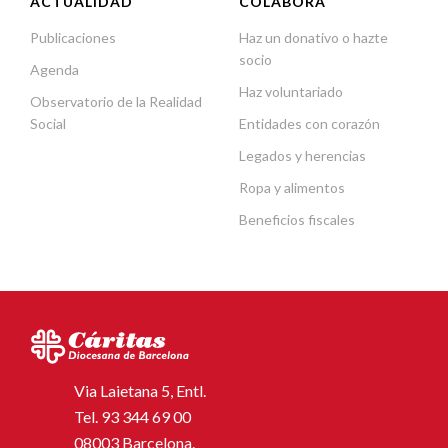
ACTUALIDAD
COLABORA
Publicaciones
Haz un donativo o hazte
socio
Agenda
Haz voluntariado
Observatorio de la Realidad
Social
Entidades con corazón
Legados y herencias
Ropa y alimentos
Beneficios fiscales
Via Laietana 5, Entl.
Tel.
93 344 69 00
08003 Barcelona.