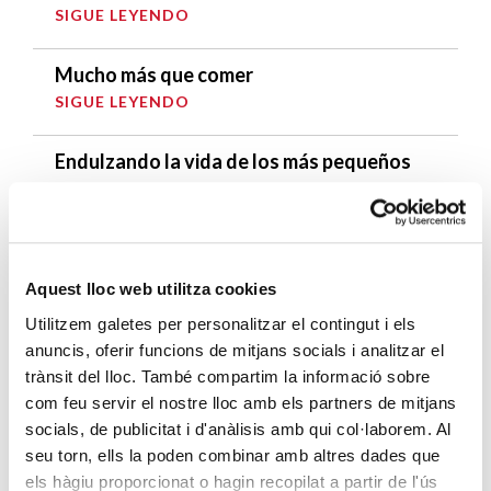
SIGUE LEYENDO
Mucho más que comer
SIGUE LEYENDO
Endulzando la vida de los más pequeños
SIGUE LEYENDO
ENTRADAS RELACIONADAS
Aquest lloc web utilitza cookies
Más de 2000 personas asisten a la
Utilitzem galetes per personalitzar el contingut i els
segunda edición del GospelFest
anuncis, oferir funcions de mitjans socials i analitzar el
SIGUE LEYENDO
trànsit del lloc. També compartim la informació sobre
com feu servir el nostre lloc amb els partners de mitjans
¡Llegan las vacaciones!
socials, de publicitat i d'anàlisis amb qui col·laborem. Al
SIGUE LEYENDO
seu torn, ells la poden combinar amb altres dades que
els hàgiu proporcionat o hagin recopilat a partir de l'ús