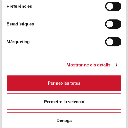
Cáritas expresa su preocupación por la
Preferències
situación en Ceuta y hace un llamamiento a
la protección de la dignidad humana
SIGUE LEYENDO
Estadístiques
Cáritas Barcelona acompaña a más de
Màrqueting
4.100 personas en el dispositivo
extraordinario de regularización
SIGUE LEYENDO
Mostrar-ne els detalls
La campana que canvia vides
Permet-les totes
SIGUE LEYENDO
El voluntariado, una oportunidad para
Permetre la selecció
hacer crecer el Maresme
SIGUE LEYENDO
Denega