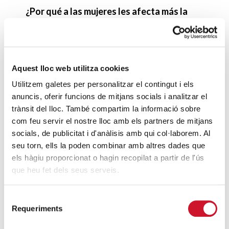
¿Por qué a las mujeres les afecta más la
pobreza?
SIGUE LEYENDO
Las fronteras que dividen
Aquest lloc web utilitza cookies
SIGUE LEYENDO
Utilitzem galetes per personalitzar el contingut i els
anuncis, oferir funcions de mitjans socials i analitzar el
La piel como barrera
trànsit del lloc. També compartim la informació sobre
SIGUE LEYENDO
com feu servir el nostre lloc amb els partners de mitjans
socials, de publicitat i d'anàlisis amb qui col·laborem. Al
¿Cómo entendemos la participación en
seu torn, ells la poden combinar amb altres dades que
els hàgiu proporcionat o hagin recopilat a partir de l'ús
Cáritas?
que heu fet dels seus serveis.
SIGUE LEYENDO
Selecció
Requeriments
ÚLTIMAS ENTRADAS
de
consentiment