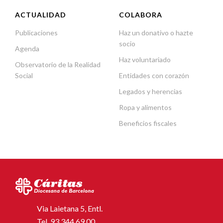
ACTUALIDAD
COLABORA
Publicaciones
Haz un donativo o hazte
socio
Agenda
Haz voluntariado
Observatorio de la Realidad
Social
Entidades con corazón
Legados y herencias
Ropa y alimentos
Beneficios fiscales
Via Laietana 5, Entl.
Tel.
93 344 69 00