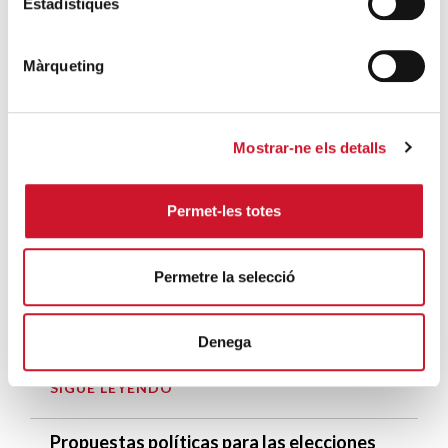
Estadístiques
Mucho más que comer
Màrqueting
SIGUE LEYENDO
Endulzando la vida de los más pequeños
SIGUE LEYENDO
Mostrar-ne els detalls
Permet-les totes
ENTRADAS RELACIONADAS
30 de julio, dia mundial contra la trata de
Permetre la selecció
seres humanos
SIGUE LEYENDO
Denega
Cáritas #derrotaeldrac
SIGUE LEYENDO
Propuestas políticas para las elecciones