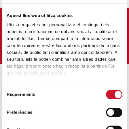
Aquest lloc web utilitza cookies
APÚNTATE A NUESTRA NEWSLETTER
Utilitzem galetes per personalitzar el contingut i els
anuncis, oferir funcions de mitjans socials i analitzar el
Correu-
E
*
trànsit del lloc. També compartim la informació sobre
com feu servir el nostre lloc amb els partners de mitjans
QUIERO SUSCRIBIRME
socials, de publicitat i d'anàlisis amb qui col·laborem. Al
seu torn, ells la poden combinar amb altres dades que
els hàgiu proporcionat o hagin recopilat a partir de l'ús
que heu fet dels seus serveis.
ENTRADAS MÁS POPULARES
Selecció
Requeriments
Un cambio renovador
de
consentiment
SIGUE LEYENDO
Preferències
Un ropero a la última moda
SIGUE LEYENDO