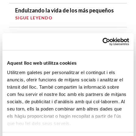
Endulzando la vida de los más pequeños
SIGUE LEYENDO
ENTRADAS RELACIONADAS
14F: FAQS para las próximas elecciones
SIGUE LEYENDO
Aquest lloc web utilitza cookies
Utilitzem galetes per personalitzar el contingut i els
Ángela Cervantes se acerca a la realidad
anuncis, oferir funcions de mitjans socials i analitzar el
de las mujeres de Marialar
trànsit del lloc. També compartim la informació sobre
SIGUE LEYENDO
com feu servir el nostre lloc amb els partners de mitjans
socials, de publicitat i d'anàlisis amb qui col·laborem. Al
Omella: “El papa Francisco se entregó a los
seu torn, ells la poden combinar amb altres dades que
más pobres”
els hàgiu proporcionat o hagin recopilat a partir de l'ús
SIGUE LEYENDO
que heu fet dels seus serveis.