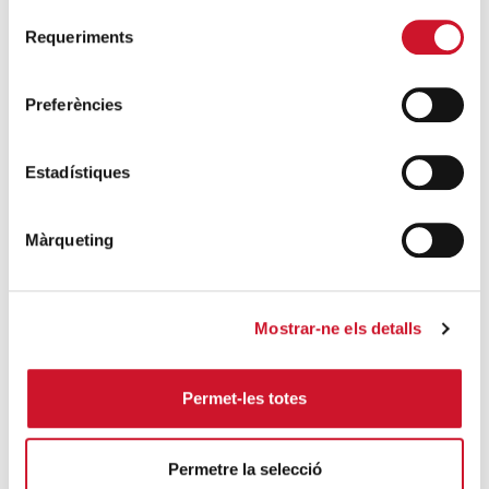
¡Descárgate el Via Crucis de la Esperanza!
Selecció
Requeriments
de
SIGUE LEYENDO
consentiment
Preferències
ÚLTIMAS ENTRADAS
Cáritas expresa su preocupación por la
Estadístiques
situación en Ceuta y hace un llamamiento a
la protección de la dignidad humana
Màrqueting
SIGUE LEYENDO
Cáritas Barcelona acompaña a más de
Mostrar-ne els detalls
4.100 personas en el dispositivo
extraordinario de regularización
SIGUE LEYENDO
Permet-les totes
La campana que canvia vides
Permetre la selecció
SIGUE LEYENDO