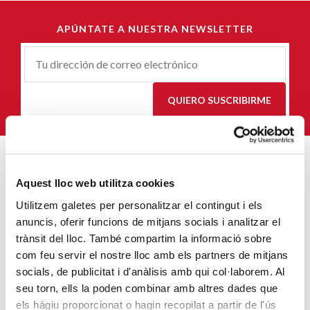
APÚNTATE A NUESTRA NEWSLETTER
Correu-
E
*
QUIERO SUSCRIBIRME
ENTRADAS MÁS POPULARES
Aquest lloc web utilitza cookies
Utilitzem galetes per personalitzar el contingut i els
Un cambio renovador
anuncis, oferir funcions de mitjans socials i analitzar el
SIGUE LEYENDO
trànsit del lloc. També compartim la informació sobre
com feu servir el nostre lloc amb els partners de mitjans
Un ropero a la última moda
socials, de publicitat i d'anàlisis amb qui col·laborem. Al
SIGUE LEYENDO
seu torn, ells la poden combinar amb altres dades que
els hàgiu proporcionat o hagin recopilat a partir de l'ús