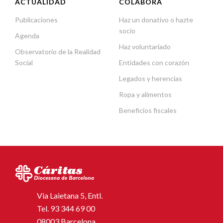
ACTUALIDAD
COLABORA
Publicaciones
Haz un donativo o hazte
socio
Agenda
Haz voluntariado
Observatorio de la Realidad
Social
Entidades con corazón
Legados y herencias
Ropa y alimentos
Beneficios fiscales
Via Laietana 5, Entl.
Tel.
93 344 69 00
08003 Barcelona.