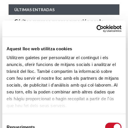
ÚLTIMAS ENTRADAS
Cáritas expresa su preocupación por la
situación en Ceuta y hace un llamamiento a
la protección de la dignidad humana
SIGUE LEYENDO
Aquest lloc web utilitza cookies
Utilitzem galetes per personalitzar el contingut i els
Cáritas Barcelona acompaña a más de
anuncis, oferir funcions de mitjans socials i analitzar el
4.100 personas en el dispositivo
trànsit del lloc. També compartim la informació sobre
extraordinario de regularización
com feu servir el nostre lloc amb els partners de mitjans
SIGUE LEYENDO
socials, de publicitat i d'anàlisis amb qui col·laborem. Al
seu torn, ells la poden combinar amb altres dades que
La campana que canvia vides
els hàgiu proporcionat o hagin recopilat a partir de l'ús
SIGUE LEYENDO
que heu fet dels seus serveis.
El voluntariado, una oportunidad para
Selecció
hacer crecer el Maresme
Requeriments