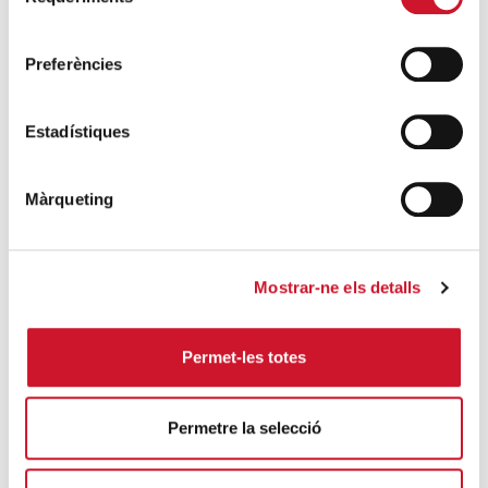
de
SIGUE LEYENDO
consentiment
Preferències
Estadístiques
Campañas solidarias
Màrqueting
Mostrar-ne els detalls
Permet-les totes
Permetre la selecció
Sumando años, restando derechos