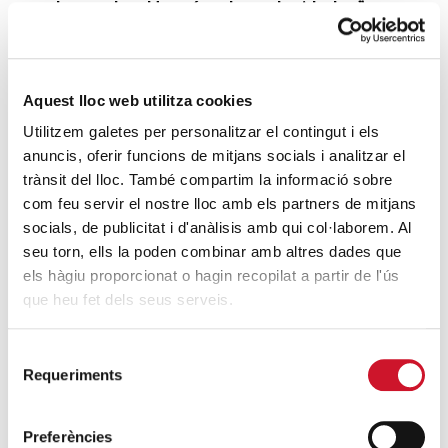
desempleo: Un país a dos velocidades”
SIGUE LEYENDO
Entrega de galardones por los trabajos de
Aquest lloc web utilitza cookies
la Campaña de ayuda a los refugiados en la
Utilitzem galetes per personalitzar el contingut i els
ESRP de la UB
anuncis, oferir funcions de mitjans socials i analitzar el
SIGUE LEYENDO
trànsit del lloc. També compartim la informació sobre
com feu servir el nostre lloc amb els partners de mitjans
Mesa Redonda en la UB, con Grupo Clece y
socials, de publicitat i d'anàlisis amb qui col·laborem. Al
Aigües de Barcelona
seu torn, ells la poden combinar amb altres dades que
SIGUE LEYENDO
els hàgiu proporcionat o hagin recopilat a partir de l'ús
que heu fet dels seus serveis.
ÚLTIMAS ENTRADAS
Selecció
Requeriments
de
Cáritas expresa su preocupación por la
consentiment
situación en Ceuta y hace un llamamiento a
la protección de la dignidad humana
Preferències