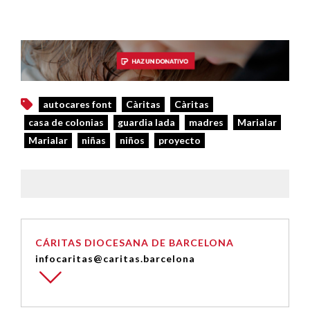
autocares font
Càritas
Càritas
casa de colonias
guardia lada
madres
Marialar
Marialar
niñas
niños
proyecto
CÁRITAS DIOCESANA DE BARCELONA
infocaritas@caritas.barcelona