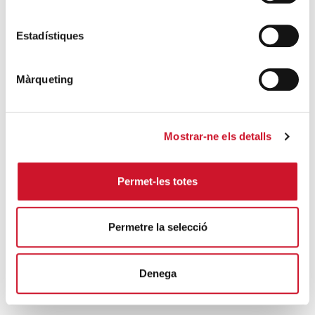
SIGUE LEYENDO
Estadístiques
Cáritas Barcelona acompaña a más de
4.100 personas en el dispositivo
Màrqueting
extraordinario de regularización
SIGUE LEYENDO
Mostrar-ne els detalls
La campana que canvia vides
SIGUE LEYENDO
Permet-les totes
El voluntariado, una oportunidad para
hacer crecer el Maresme
Permetre la selecció
SIGUE LEYENDO
Denega