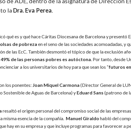
so de ADE, dentro de la asignatura de Dirección Es
cto la
Dra. Eva Perea
.
icó qué es y qué hace Cáritas Diocesana de Barcelona y presentó 
olsas de pobreza
en el seno de las sociedades acomoadadas, y qu
ión de las EcC. También desmontó el tópico de que la exclusión af
 49% de las personas pobres es autóctona
. Por tanto, desde 
ncienciar a los universitarios de hoy para que sean los “
futuros e
on los ponentes:
Joan Miquel Carmona
(Director General de LU
lo Sostenible de Aguas de Barcelona) y
Eduard Sans
(patrono de l
na
resaltó el origen personal del compromiso social de las empresas,
 la misma esencia de la compañía.
Manuel Giraldo
habló del comp
que hay en su empresa y que incluye programas para favorecer a pe