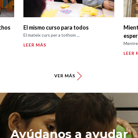
chos
El mismo curso para todos
Mient
El mateix curs per a tothom ...
espe
Mentre 
LEER MÁS
LEER 
VER MÁS
Ayúdanos a ayudar