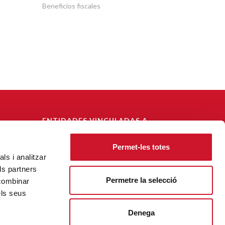
Beneficios fiscales
ENTIDADES VINCULADAS A
CÁRITAS DIOCESANA DE
BARCELONA
Permet-les totes
ls i analitzar
CECAS - Centre Català de Solidaritat
ls partners
Fundación Vivienda Social
Permetre la selecció
 combinar
els seus
Denega