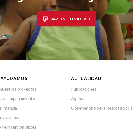
HAZ UN DONATIVO
 AYUDAMOS
ACTUALIDAD
nuestros proyectos
Publicaciones
 y acompañamiento
Agenda
e infancia
Observatorio de la Realidad Socia
r y vivienda
n e inserción laboral