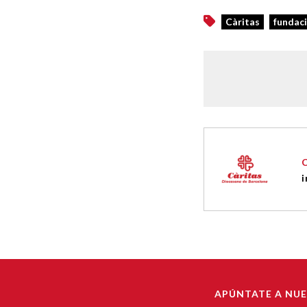
Càritas
fundaci
i
APÚNTATE A NU