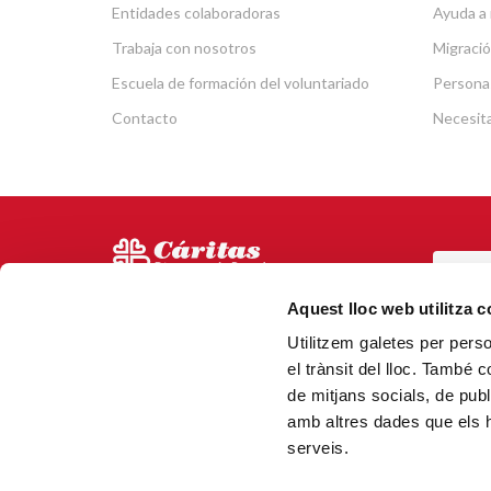
Entidades colaboradoras
Ayuda a 
Trabaja con nosotros
Migració
Escuela de formación del voluntariado
Persona
Contacto
Necesit
POR
Via Laietana 5, Entl.
Aquest lloc web utilitza 
Tel.
93 344 69 00
Utilitzem galetes per person
CAN
08003 Barcelona.
el trànsit del lloc. També 
N.000153 (Registro de
de mitjans socials, de publ
entidades religiosas)
amb altres dades que els hà
serveis.