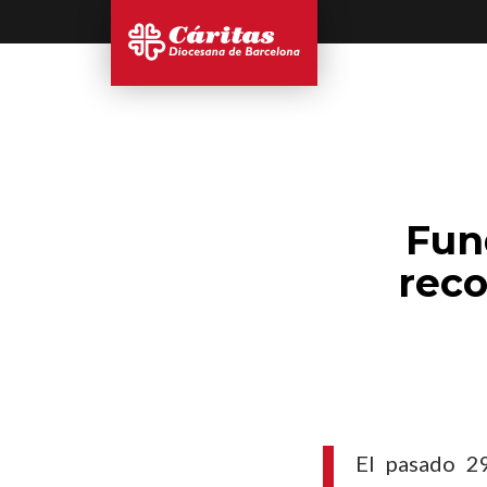
Fun
rec
El pasado 2