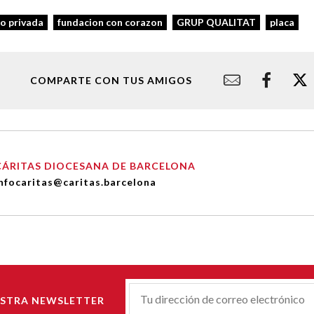
o privada
fundacion con corazon
GRUP QUALITAT
placa
COMPARTE CON TUS AMIGOS
CÁRITAS DIOCESANA DE BARCELONA
nfocaritas@caritas.barcelona
Correu-
ESTRA NEWSLETTER
E
*