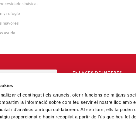
necesidades básicas
n y refugio
s mayores
as ayuda
ENLACES DE INTERÉS
TAL DE TRANSPARENCIA
Arzobispado de Barcelona
cookies
Càritas Catalunya
alitzar el contingut i els anuncis, oferir funcions de mitjans socia
AL DE DENUNCIA
compartim la informació sobre com feu servir el nostre lloc amb e
FiT – Fundació Formació i Treball
icitat i d'anàlisis amb qui col·laborem. Al seu torn, ells la poden
Confederación Cáritas Española
giu proporcionat o hagin recopilat a partir de l'ús que heu fet d
Cáritas Internacional
Fundación Vivienda Social