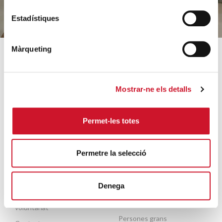
Estadístiques
Màrqueting
SOBRE CÀRITAS
COM AJUDEM
Qui som?
Coneix els nostres
Mostrar-ne els detalls
projectes
Equip
Acollida i acompanyament
Orientacions estratègiques
Permet-les totes
Famílies i infància
Dades rellevants 2025
Sense llar i habitatge
Arxiu històric
Permetre la selecció
Formació i inserció laboral
Entitats col·laboradores
Ajuda a necessitats
Treballa amb nosaltres
Denega
bàsiques
Escola de formació del
Mobilitat humana
voluntariat
Persones grans