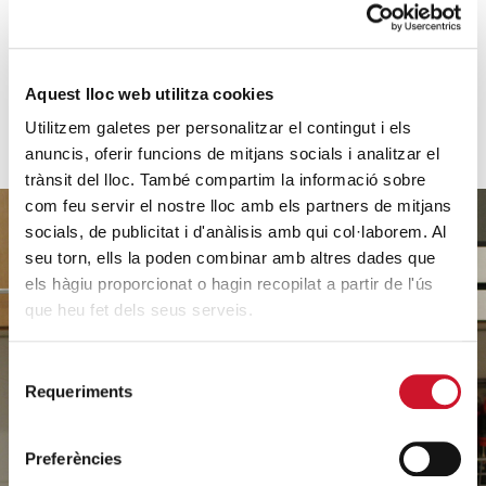
VEURE'N MÉS
Aquest lloc web utilitza cookies
Utilitzem galetes per personalitzar el contingut i els
anuncis, oferir funcions de mitjans socials i analitzar el
trànsit del lloc. També compartim la informació sobre
com feu servir el nostre lloc amb els partners de mitjans
socials, de publicitat i d'anàlisis amb qui col·laborem. Al
seu torn, ells la poden combinar amb altres dades que
els hàgiu proporcionat o hagin recopilat a partir de l'ús
Ajuda'ns
que heu fet dels seus serveis.
a ajudar
Selecció
Requeriments
de
consentiment
FES UN DONATIU
Preferències