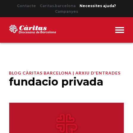
Contacte
Caritas.barcelona
Necessites ajuda?
Campanyes
BLOG CÀRITAS BARCELONA | ARXIU D'ENTRADES
fundacio privada