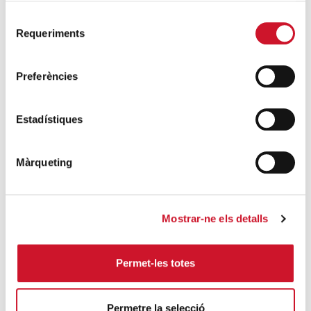
SEGUEIX LLEGINT
Selecció
Requeriments
de
El voluntariat, una oportunitat per fer
consentiment
créixer el Maresme
Preferències
SEGUEIX LLEGINT
Estadístiques
Màrqueting
Campanyes solidàries
Mostrar-ne els detalls
Permet-les totes
Permetre la selecció