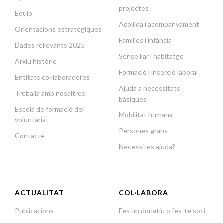
projectes
Equip
Acollida i acompanyament
Orientacions estratègiques
Famílies i infància
Dades rellevants 2025
Sense llar i habitatge
Arxiu històric
Formació i inserció laboral
Entitats col·laboradores
Ajuda a necessitats
Treballa amb nosaltres
bàsiques
Escola de formació del
Mobilitat humana
voluntariat
Persones grans
Contacte
Necessites ajuda?
ACTUALITAT
COL·LABORA
Publicacions
Fes un donatiu o fes-te soci