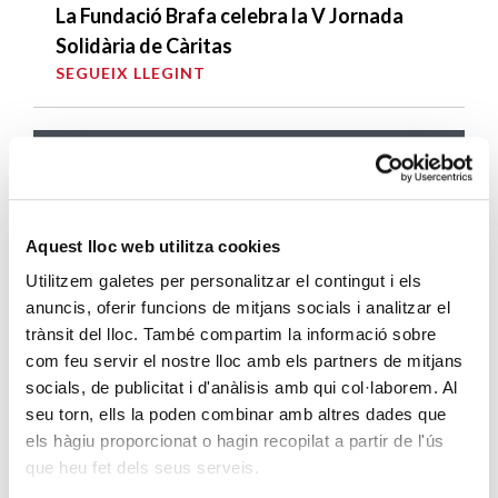
La Fundació Brafa celebra la V Jornada
Solidària de Càritas
SEGUEIX LLEGINT
DARRERES ENTRADES
Càritas expressa la seva preocupació per
la situació a Ceuta i fa una crida a la
Aquest lloc web utilitza cookies
protecció de la dignitat humana
Utilitzem galetes per personalitzar el contingut i els
SEGUEIX LLEGINT
anuncis, oferir funcions de mitjans socials i analitzar el
trànsit del lloc. També compartim la informació sobre
Càritas Barcelona acompanya més de
com feu servir el nostre lloc amb els partners de mitjans
4.100 persones en el dispositiu
socials, de publicitat i d'anàlisis amb qui col·laborem. Al
extraordinari de regularització
seu torn, ells la poden combinar amb altres dades que
SEGUEIX LLEGINT
els hàgiu proporcionat o hagin recopilat a partir de l'ús
que heu fet dels seus serveis.
La campana que canvia vides