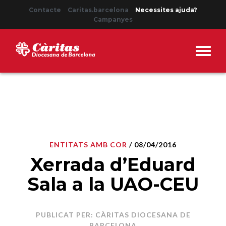
Contacte
Caritas.barcelona
Necessites ajuda?
Campanyes
ENTITATS AMB COR
/ 08/04/2016
Xerrada d’Eduard
Sala a la UAO-CEU
PUBLICAT PER: CÀRITAS DIOCESANA DE
BARCELONA