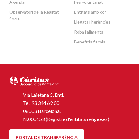
Agenda
Fes voluntariat
Observatori de la Realitat
Entitats amb cor
Social
Llegats i herències
Roba i aliments
Beneficis fiscals
Via Laietana 5, Entl.
Tel.
93 344 69 00
08003 Barcelona.
N.000153 (Registre d'entitats religioses)
PORTAL DE TRANSPARÈNCIA