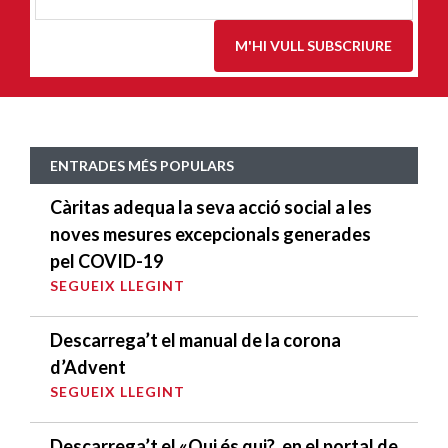
E
*
M'HI VULL SUBSCRIURE
ENTRADES MÉS POPULARS
Càritas adequa la seva acció social a les
noves mesures excepcionals generades
pel COVID-19
SEGUEIX LLEGINT
Descarrega’t el manual de la corona
d’Advent
SEGUEIX LLEGINT
Descarrega’t el «Qui és qui?, en el portal de