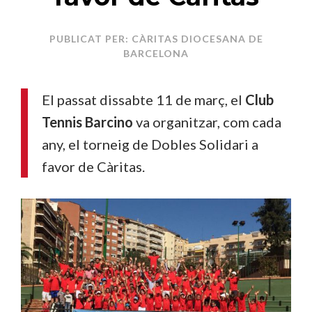
PUBLICAT PER: CÀRITAS DIOCESANA DE
BARCELONA
El passat dissabte 11 de març,
el
Club
Tennis Barcino
va organitzar,
com cada
any, el
torneig de Dobles Solidari
a
favor de Càritas.