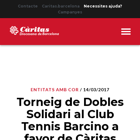
Contacte
Caritas.barcelona
Necessites ajuda?
Campanyes
ENTITATS AMB COR
/ 14/03/2017
Torneig de Dobles
Solidari al Club
Tennis Barcino a
favor de Càritas