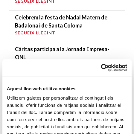
SEGUEIX LLEGINT
Celebrem la festa de Nadal Matern de
Badalona i de Santa Coloma
SEGUEIX LLEGINT
Càritas participa a la Jornada Empresa-
ONL
SEGUEIX LLEGINT
DARRERES ENTRADES
Aquest lloc web utilitza cookies
Càritas expressa la seva preocupació per
Utilitzem galetes per personalitzar el contingut i els
la situació a Ceuta i fa una crida a la
anuncis, oferir funcions de mitjans socials i analitzar el
trànsit del lloc. També compartim la informació sobre
protecció de la dignitat humana
com feu servir el nostre lloc amb els partners de mitjans
SEGUEIX LLEGINT
socials, de publicitat i d'anàlisis amb qui col·laborem. Al
seu torn, ells la poden combinar amb altres dades que