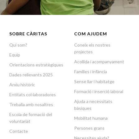
SOBRE CÀRITAS
COM AJUDEM
Qui som?
Coneix els nostres
projectes
Equip
Acollida i acompanyament
Orientacions estratègiques
Famílies i infància
Dades rellevants 2025
Sense llar i habitatge
Arxiu històric
Formació i inserció laboral
Entitats col·laboradores
Ajuda a necessitats
Treballa amb nosaltres
bàsiques
Escola de formació del
Mobilitat humana
voluntariat
Persones grans
Contacte
Necessites ajuda?