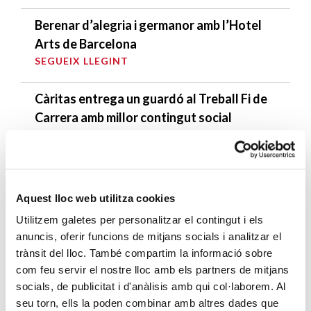
Berenar d’alegria i germanor amb l’Hotel
Arts de Barcelona
SEGUEIX LLEGINT
Càritas entrega un guardó al Treball Fi de
Carrera amb millor contingut social
SEGUEIX LLEGINT
DARRERES ENTRADES
Aquest lloc web utilitza cookies
Càritas expressa la seva preocupació per
Utilitzem galetes per personalitzar el contingut i els
la situació a Ceuta i fa una crida a la
anuncis, oferir funcions de mitjans socials i analitzar el
protecció de la dignitat humana
trànsit del lloc. També compartim la informació sobre
SEGUEIX LLEGINT
com feu servir el nostre lloc amb els partners de mitjans
socials, de publicitat i d'anàlisis amb qui col·laborem. Al
Càritas Barcelona acompanya més de
seu torn, ells la poden combinar amb altres dades que