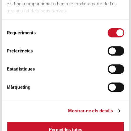
els hàgiu proporcionat o hagin recopilat a partir de l'ús
4.100 persones en el dispositiu
que heu fet dels seus serveis.
extraordinari de regularització
SEGUEIX LLEGINT
Selecció
Requeriments
de
La campana que canvia vides
consentiment
SEGUEIX LLEGINT
Preferències
El voluntariat, una oportunitat per fer
créixer el Maresme
Estadístiques
SEGUEIX LLEGINT
Màrqueting
Mostrar-ne els detalls
Campanyes solidàries
Permet-les totes