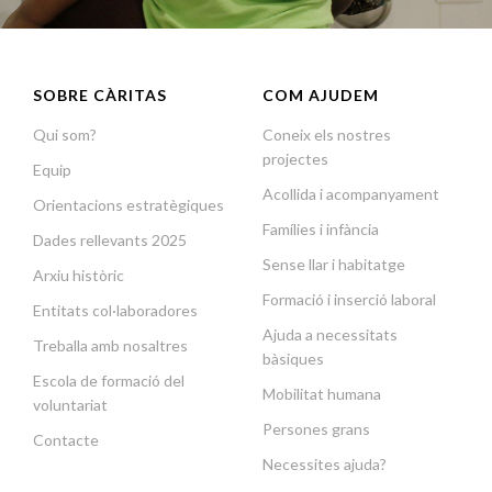
SOBRE CÀRITAS
COM AJUDEM
Qui som?
Coneix els nostres
projectes
Equip
Acollida i acompanyament
Orientacions estratègiques
Famílies i infància
Dades rellevants 2025
Sense llar i habitatge
Arxiu històric
Formació i inserció laboral
Entitats col·laboradores
Ajuda a necessitats
Treballa amb nosaltres
bàsiques
Escola de formació del
Mobilitat humana
voluntariat
Persones grans
Contacte
Necessites ajuda?