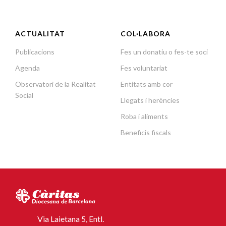
ACTUALITAT
COL·LABORA
Publicacions
Fes un donatiu o fes-te soci
Agenda
Fes voluntariat
Observatori de la Realitat
Entitats amb cor
Social
Llegats i herències
Roba i aliments
Beneficis fiscals
Via Laietana 5, Entl.