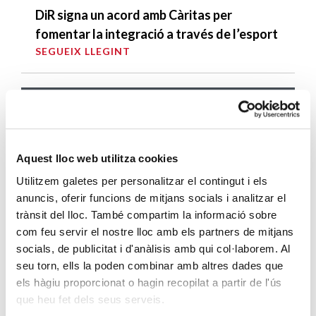
DiR signa un acord amb Càritas per
fomentar la integració a través de l’esport
SEGUEIX LLEGINT
DARRERES ENTRADES
Càritas expressa la seva preocupació per
la situació a Ceuta i fa una crida a la
Aquest lloc web utilitza cookies
protecció de la dignitat humana
Utilitzem galetes per personalitzar el contingut i els
SEGUEIX LLEGINT
anuncis, oferir funcions de mitjans socials i analitzar el
trànsit del lloc. També compartim la informació sobre
Càritas Barcelona acompanya més de
com feu servir el nostre lloc amb els partners de mitjans
4.100 persones en el dispositiu
socials, de publicitat i d'anàlisis amb qui col·laborem. Al
extraordinari de regularització
seu torn, ells la poden combinar amb altres dades que
SEGUEIX LLEGINT
els hàgiu proporcionat o hagin recopilat a partir de l'ús
que heu fet dels seus serveis.