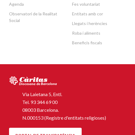
Agenda
Fes voluntariat
Observatori de la Realitat
Entitats amb cor
Social
Llegats i herències
Roba i aliments
Beneficis fiscals
Via Laietana 5, Entl.
Tel.
93 344 69 00
08003 Barcelona.
N.000153 (Registre d'entitats religioses)