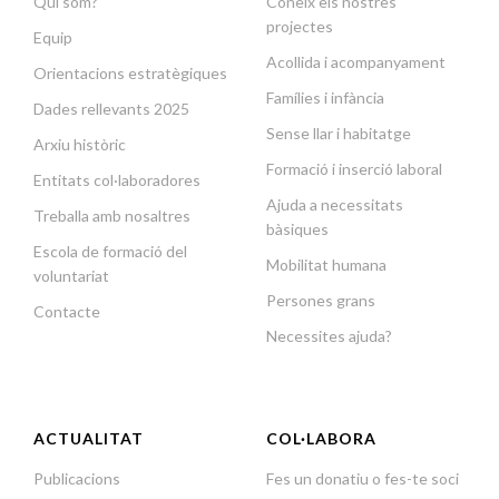
Qui som?
Coneix els nostres
projectes
Equip
Acollida i acompanyament
Orientacions estratègiques
Famílies i infància
Dades rellevants 2025
Sense llar i habitatge
Arxiu històric
Formació i inserció laboral
Entitats col·laboradores
Ajuda a necessitats
Treballa amb nosaltres
bàsiques
Escola de formació del
Mobilitat humana
voluntariat
Persones grans
Contacte
Necessites ajuda?
ACTUALITAT
COL·LABORA
Publicacions
Fes un donatiu o fes-te soci