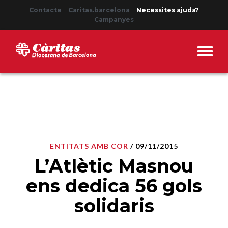
Contacte
Caritas.barcelona
Necessites ajuda?
Campanyes
ENTITATS AMB COR
/ 09/11/2015
L’Atlètic Masnou
ens dedica 56 gols
solidaris