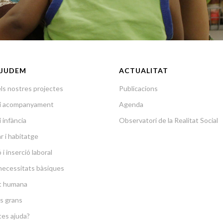
JUDEM
ACTUALITAT
ls nostres projectes
Publicacions
a i acompanyament
Agenda
i infància
Observatori de la Realitat Social
r i habitatge
i inserció laboral
necessitats bàsiques
at humana
s grans
es ajuda?