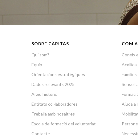
SOBRE CÀRITAS
COM A
Qui som?
Coneix e
Equip
Acollid
Orientacions estratègiques
Famílies 
Dades rellevants 2025
Sense lla
Arxiu històric
Formació 
Entitats col·laboradores
Ajuda a 
Treballa amb nosaltres
Mobilit
Escola de formació del voluntariat
Persone
Contacte
Necessit