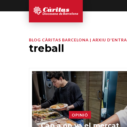
BLOG CÀRITAS BARCELONA | ARXIU D'ENTR
treball
OPINIÓ
Cap a on va el mercat