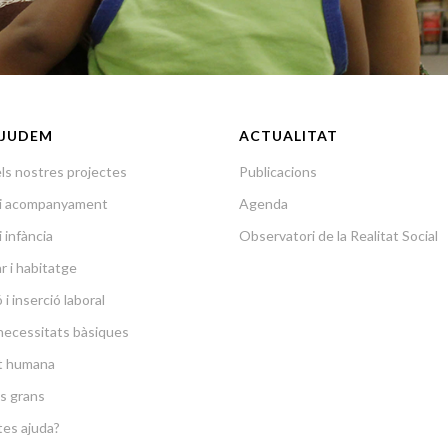
JUDEM
ACTUALITAT
ls nostres projectes
Publicacions
a i acompanyament
Agenda
i infància
Observatori de la Realitat Social
r i habitatge
i inserció laboral
necessitats bàsiques
at humana
s grans
es ajuda?