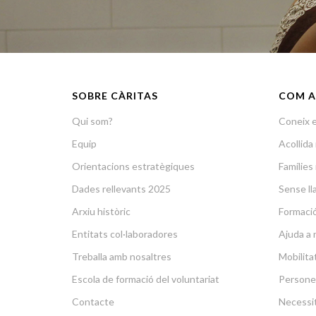
SOBRE CÀRITAS
COM A
Qui som?
Coneix e
Equip
Acollid
Orientacions estratègiques
Famílies 
Dades rellevants 2025
Sense lla
Arxiu històric
Formació 
Entitats col·laboradores
Ajuda a 
Treballa amb nosaltres
Mobilit
Escola de formació del voluntariat
Persone
Contacte
Necessit