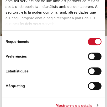
com feu servir el nostre lloc amb els partners de mitjans
socials, de publicitat i d'anàlisis amb qui col·laborem. Al
FES UN DONATIU
seu torn, ells la poden combinar amb altres dades que
els hàgiu proporcionat o hagin recopilat a partir de l'ús
que heu fet dels seus serveis.
Selecció
Requeriments
de
consentiment
SOBRE CÀRITAS
COM AJUDEM
Preferències
Qui som?
Coneix els nostres
projectes
Equip
Estadístiques
Acollida i acompanyament
Orientacions estratègiques
Famílies i infància
Dades rellevants 2025
Màrqueting
Sense llar i habitatge
Arxiu històric
Formació i inserció laboral
Entitats col·laboradores
Ajuda a necessitats
Treballa amb nosaltres
Mostrar-ne els detalls