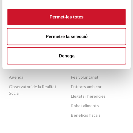
bàsiques
Escola de formació del
Mobilitat humana
voluntariat
Permet-les totes
Persones grans
Contacte
Necessites ajuda?
Permetre la selecció
Denega
ACTUALITAT
COL·LABORA
Publicacions
Fes un donatiu o fes-te soci
Agenda
Fes voluntariat
Observatori de la Realitat
Entitats amb cor
Social
Llegats i herències
Roba i aliments
Beneficis fiscals