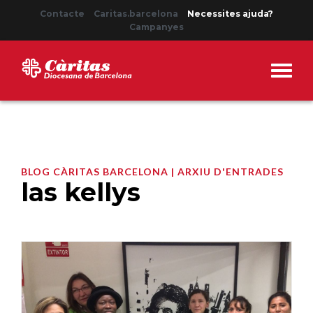
Contacte
Caritas.barcelona
Necessites ajuda?
Campanyes
BLOG CÀRITAS BARCELONA | ARXIU D'ENTRADES
las kellys