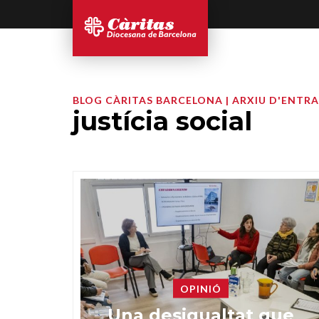
BLOG CÀRITAS BARCELONA | ARXIU D'ENTR
justícia social
OPINIÓ
Una desigualtat que