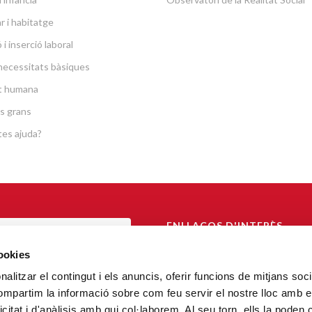
r i habitatge
i inserció laboral
necessitats bàsiques
at humana
s grans
es ajuda?
ENLLAÇOS D'INTERÈS
TAL DE TRANSPARÈNCIA
Arquebisbat de Barcelona
cookies
Càritas Catalunya
alitzar el contingut i els anuncis, oferir funcions de mitjans socia
AL DE DENÚNCIA
compartim la informació sobre com feu servir el nostre lloc amb e
FiT – Fundació Formació i Treball
icitat i d'anàlisis amb qui col·laborem. Al seu torn, ells la poden