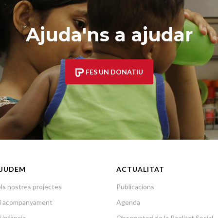
Ajuda'ns a ajudar
FES UN DONATIU
JUDEM
ACTUALITAT
ls nostres projectes
Publicacions
a i acompanyament
Agenda
i infància
Observatori de la Realitat Social