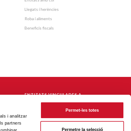
Llegats i herències
Roba i aliments
Beneficis fiscals
ENTITATS VINCULADES A
CÀRITAS DIOCESANA DE
BARCELONA
Permet-les totes
ls i analitzar
CECAS - Centre Català de Solidaritat
ls partners
Fundació Habitatge Social
Permetre la selecció
 combinar