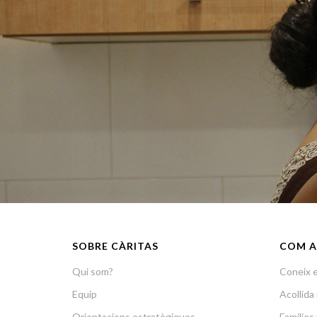
SOBRE CÀRITAS
COM A
Qui som?
Coneix e
Equip
Acollid
Orientacions estratègiques
Famílies 