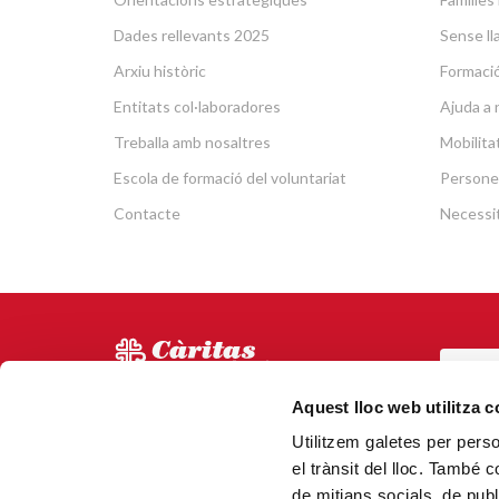
Dades rellevants 2025
Sense lla
Arxiu històric
Formació 
Entitats col·laboradores
Ajuda a 
Treballa amb nosaltres
Mobilit
Escola de formació del voluntariat
Persone
Contacte
Necessit
POR
Via Laietana 5, Entl.
Aquest lloc web utilitza 
Tel.
93 344 69 00
Utilitzem galetes per person
CAN
08003 Barcelona.
el trànsit del lloc. També 
N.000153 (Registre d'entitats
de mitjans socials, de publ