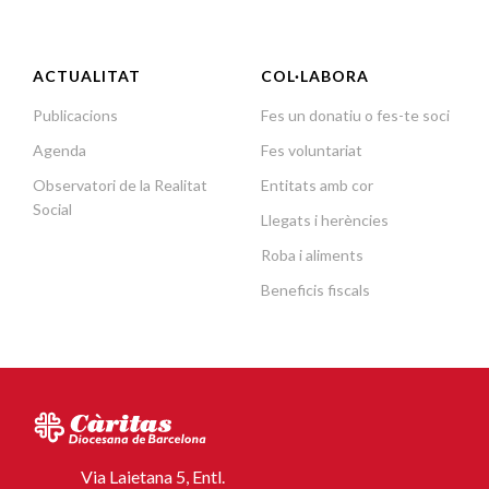
ACTUALITAT
COL·LABORA
Publicacions
Fes un donatiu o fes-te soci
Agenda
Fes voluntariat
Observatori de la Realitat
Entitats amb cor
Social
Llegats i herències
Roba i aliments
Beneficis fiscals
Via Laietana 5, Entl.