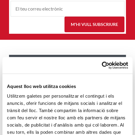
Correu-
E
*
M'HI VULL SUBSCRIURE
ENTRADES MÉS POPULARS
Càritas adequa la seva acció social a les
noves mesures excepcionals generades
Aquest lloc web utilitza cookies
pel COVID-19
Utilitzem galetes per personalitzar el contingut i els
SEGUEIX LLEGINT
anuncis, oferir funcions de mitjans socials i analitzar el
trànsit del lloc. També compartim la informació sobre
Descarrega’t el manual de la corona
com feu servir el nostre lloc amb els partners de mitjans
d’Advent
socials, de publicitat i d'anàlisis amb qui col·laborem. Al
SEGUEIX LLEGINT
seu torn, ells la poden combinar amb altres dades que