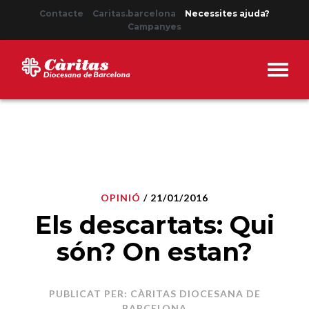
Contacte
Caritas.barcelona
Necessites ajuda?
Campanyes
OPINIÓ
/ 21/01/2016
Els descartats: Qui
són? On estan?
PUBLICAT PER: CÀRITAS DIOCESANA DE
BARCELONA