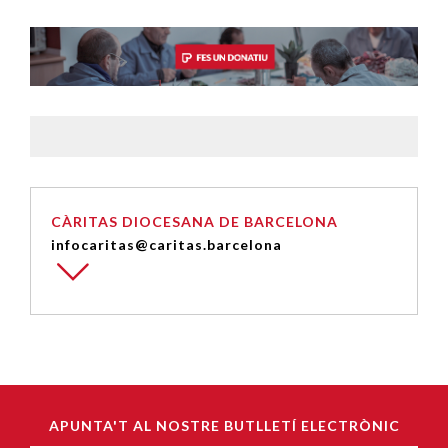
CÀRITAS DIOCESANA DE BARCELONA
infocaritas@caritas.barcelona
APUNTA'T AL NOSTRE BUTLLETÍ ELECTRÒNIC