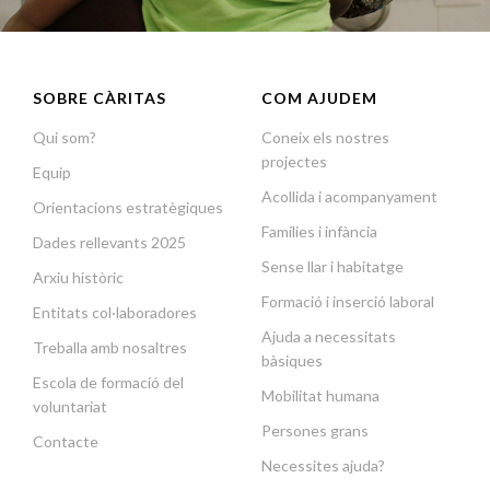
SOBRE CÀRITAS
COM AJUDEM
Qui som?
Coneix els nostres
projectes
Equip
Acollida i acompanyament
Orientacions estratègiques
Famílies i infància
Dades rellevants 2025
Sense llar i habitatge
Arxiu històric
Formació i inserció laboral
Entitats col·laboradores
Ajuda a necessitats
Treballa amb nosaltres
bàsiques
Escola de formació del
Mobilitat humana
voluntariat
Persones grans
Contacte
Necessites ajuda?