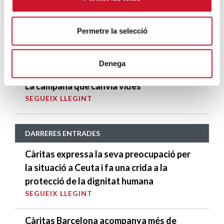
“La intel·ligència artificial afectarà llocs de
Permetre la selecció
feina que fins ara havien quedat
preservats de grans canvis tecnològics”
SEGUEIX LLEGINT
Denega
La campana que canvia vides
SEGUEIX LLEGINT
DARRERES ENTRADES
Càritas expressa la seva preocupació per
la situació a Ceuta i fa una crida a la
protecció de la dignitat humana
SEGUEIX LLEGINT
Càritas Barcelona acompanya més de