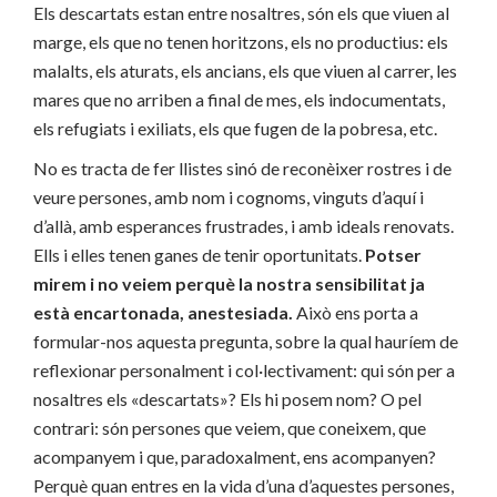
Els descartats estan entre nosaltres, són els que viuen al
marge, els que no tenen horitzons, els no productius: els
malalts, els aturats, els ancians, els que viuen al carrer, les
mares que no arriben a final de mes, els indocumentats,
els refugiats i exiliats, els que fugen de la pobresa, etc.
No es tracta de fer llistes sinó de reconèixer rostres i de
veure persones, amb nom i cognoms, vinguts d’aquí i
d’allà, amb esperances frustrades, i amb ideals renovats.
Ells i elles tenen ganes de tenir oportunitats.
Potser
mirem i no veiem perquè la nostra sensibilitat ja
està encartonada, anestesiada.
Això ens porta a
formular-nos aquesta pregunta, sobre la qual hauríem de
reflexionar personalment i col·lectivament: qui són per a
nosaltres els «descartats»? Els hi posem nom? O pel
contrari: són persones que veiem, que coneixem, que
acompanyem i que, paradoxalment, ens acompanyen?
Perquè quan entres en la vida d’una d’aquestes persones,