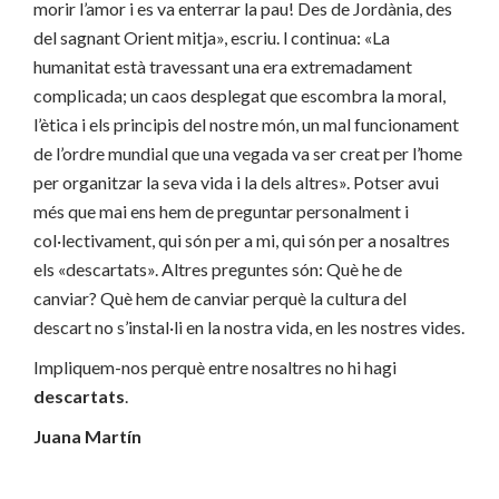
morir l’amor i es va enterrar la pau! Des de Jordània, des
del sagnant Orient mitja», escriu. l continua: «La
humanitat està travessant una era extremadament
complicada; un caos desplegat que escombra la moral,
l’ètica i els principis del nostre món, un mal funcionament
de l’ordre mundial que una vegada va ser creat per l’home
per organitzar la seva vida i la dels altres». Potser avui
més que mai ens hem de preguntar personalment i
col·lectivament, qui són per a mi, qui són per a nosaltres
els «descartats». Altres preguntes són: Què he de
canviar? Què hem de canviar perquè la cultura del
descart no s’instal·li en la nostra vida, en les nostres vides.
Impliquem-nos perquè entre nosaltres no hi hagi
descartats
.
Juana Martín