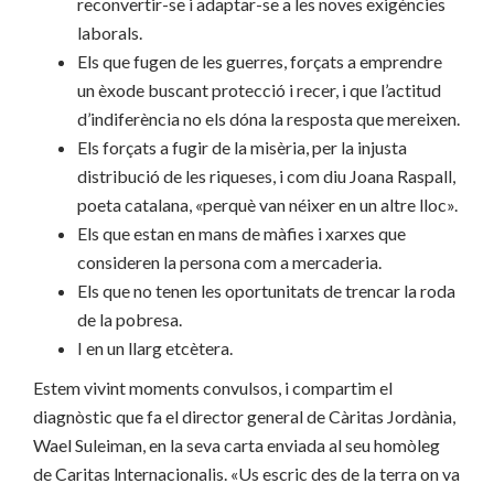
reconvertir-se i adaptar-se a les noves exigències
laborals.
Els que fugen de les guerres, forçats a emprendre
un èxode buscant protecció i recer, i que l’actitud
d’indiferència no els dóna la resposta que mereixen.
Els forçats a fugir de la misèria, per la injusta
distribució de les riqueses, i com diu Joana Raspall,
poeta catalana, «perquè van néixer en un altre lloc».
Els que estan en mans de màfies i xarxes que
consideren la persona com a mercaderia.
Els que no tenen les oportunitats de trencar la roda
de la pobresa.
I en un llarg etcètera.
Estem vivint moments convulsos, i compartim el
diagnòstic que fa el director general de Càritas Jordània,
Wael Suleiman, en la seva carta enviada al seu homòleg
de Caritas lnternacionalis. «Us escric des de la terra on va