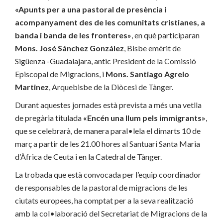
«Apunts per a una pastoral de presència i
acompanyament des de les comunitats cristianes, a
banda i banda de les fronteres»
, en què participaran
Mons. José Sánchez González
, Bisbe emèrit de
Sigüenza -Guadalajara, antic President de la Comissió
Episcopal de Migracions, i
Mons. Santiago Agrelo
Martinez
, Arquebisbe de la Diòcesi de Tànger.
Durant aquestes jornades està prevista a més una vetlla
de pregària titulada
«Encén una llum pels immigrants»
,
que se celebrarà, de manera paral•lela el dimarts 10 de
març a partir de les 21.00 hores al Santuari Santa Maria
d’Àfrica de Ceuta i en la Catedral de Tànger.
La trobada que està convocada per l’equip coordinador
de responsables de la pastoral de migracions de les
ciutats europees, ha comptat per a la seva realització
amb la col•laboració del Secretariat de Migracions de la