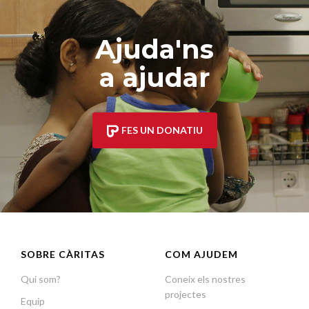
Ajuda'ns
a ajudar
FES UN DONATIU
SOBRE CÀRITAS
COM AJUDEM
Qui som?
Coneix els nostres
projectes
Equip