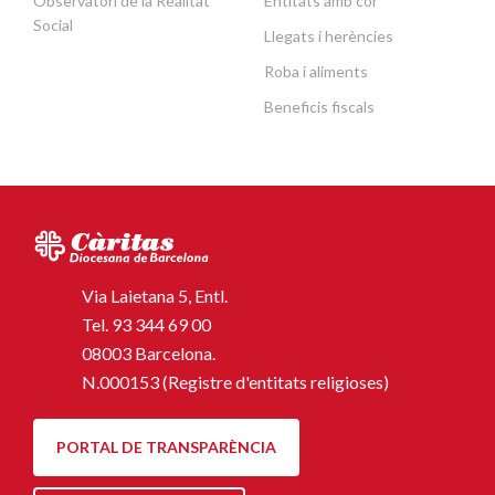
Observatori de la Realitat
Entitats amb cor
Social
Llegats i herències
Roba i aliments
Beneficis fiscals
Via Laietana 5, Entl.
Tel.
93 344 69 00
08003 Barcelona.
N.000153 (Registre d'entitats religioses)
PORTAL DE TRANSPARÈNCIA