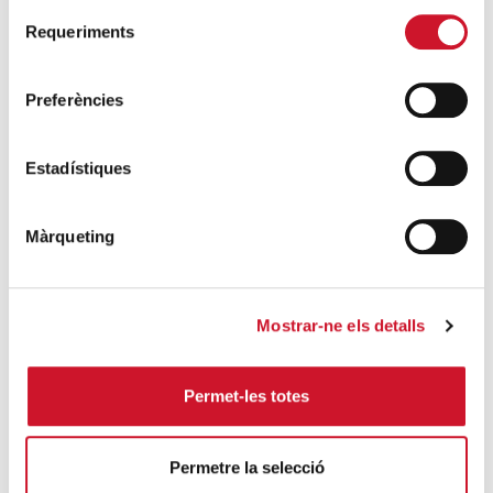
Selecció
4 maneres d’ajudar durant el confinament
Requeriments
de
del COVID-19
consentiment
SEGUEIX LLEGINT
Preferències
ENTRADES RELACIONADES
Estadístiques
Sanitat gratuïta… per a tots?
SEGUEIX LLEGINT
Màrqueting
Càritas Acull: Formació de primera acollida
SEGUEIX LLEGINT
Mostrar-ne els detalls
Ser infant migrant a Catalunya
Permet-les totes
SEGUEIX LLEGINT
Conèixer per estimar: Litúrgies que
Permetre la selecció