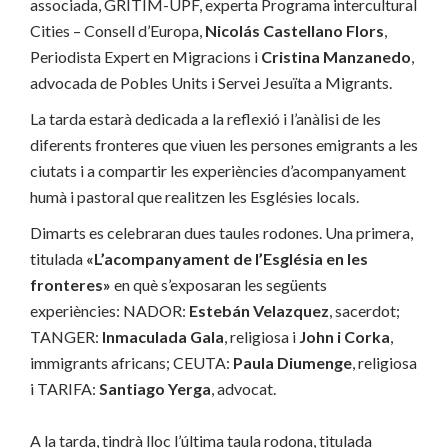
associada, GRITIM-UPF, experta Programa intercultural
Cities – Consell d’Europa,
Nicolás Castellano Flors
,
Periodista Expert en Migracions i
Cristina Manzanedo
,
advocada de Pobles Units i Servei Jesuïta a Migrants.
La tarda estarà dedicada a la reflexió i l’anàlisi de les
diferents fronteres que viuen les persones emigrants a les
ciutats i a compartir les experiències d’acompanyament
humà i pastoral que realitzen les Esglésies locals.
Dimarts es celebraran dues taules rodones. Una primera,
titulada
«L’acompanyament de l’Església en les
fronteres»
en què s’exposaran les següents
experiències: NADOR:
Estebán Velazquez
, sacerdot;
TANGER:
Inmaculada Gala
, religiosa i
John i Corka
,
immigrants africans; CEUTA:
Paula Diumenge
, religiosa
i TARIFA:
Santiago Yerga
, advocat.
A la tarda, tindrà lloc l’última taula rodona, titulada