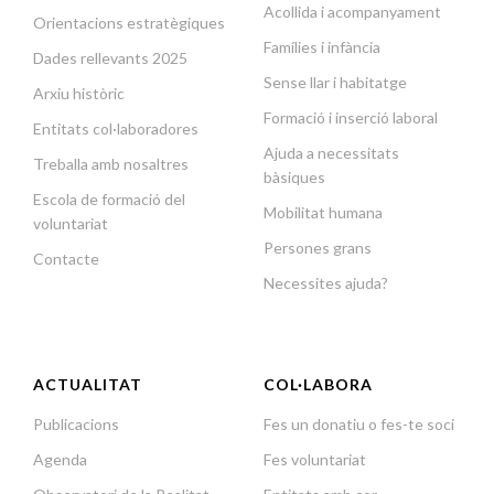
Acollida i acompanyament
Orientacions estratègiques
Famílies i infància
Dades rellevants 2025
Sense llar i habitatge
Arxiu històric
Formació i inserció laboral
Entitats col·laboradores
Ajuda a necessitats
Treballa amb nosaltres
bàsiques
Escola de formació del
Mobilitat humana
voluntariat
Persones grans
Contacte
Necessites ajuda?
ACTUALITAT
COL·LABORA
Publicacions
Fes un donatiu o fes-te soci
Agenda
Fes voluntariat