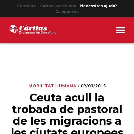
Contacte
Caritas.barcelona
Necessites ajuda?
Campanyes
MOBILITAT HUMANA
/ 09/03/2015
Ceuta acull la
trobada de pastoral
de les migracions a
les ciutats europees