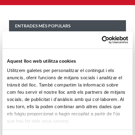
ENTRADES MÉS POPULARS
Càritas adequa la seva acció social a les
noves mesures excepcionals generades
pel COVID-19
Aquest lloc web utilitza cookies
SEGUEIX LLEGINT
Utilitzem galetes per personalitzar el contingut i els
Descarrega’t el manual de la corona
anuncis, oferir funcions de mitjans socials i analitzar el
trànsit del lloc. També compartim la informació sobre
d’Advent
com feu servir el nostre lloc amb els partners de mitjans
SEGUEIX LLEGINT
socials, de publicitat i d'anàlisis amb qui col·laborem. Al
seu torn, ells la poden combinar amb altres dades que
Descarrega’t el «Qui és qui?, en el portal de
els hàgiu proporcionat o hagin recopilat a partir de l'ús
Betlem»
que heu fet dels seus serveis.
SEGUEIX LLEGINT