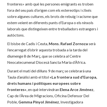
fronteres» amb què les persones emigrants es troben
fora del seu país d’origen com els estereotips i clixés
sobre algunes cultures, els brots de rebuig i racisme que
estem veient en diferents punts d’Europa o els nínxols
laborals que distingeixen entre treballadors estrangers i
autòctons.
El bisbe de Cadis i Ceuta,
Mons. Rafael Zornoza
serà
l’encarregat d’obrir aquesta trobada a la tarda del
diumenge 8 de Març, que se celebra al Centre
Neocatecumenal Diocesà Sancta Maria d’Àfrica.
Durant el matí del dilluns 9 de març se celebrarà una
Taula d’anàlisi amb el títol
«La frontera sud d’Europa,
drets humans i polítiques europees sobre
fronteres»
, en què intervindran
Elena Arce Jiménez
,
Cap de l’Àrea de Migracions, Oficina Defensor Del
Poble,
Gemma Pinyol Jiménez
, Investigadora