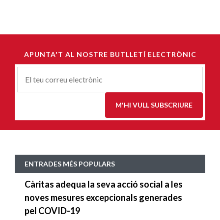
APUNTA'T AL NOSTRE BUTLLETÍ ELECTRÒNIC
Correu-
E
*
M'HI VULL SUBSCRIURE
ENTRADES MÉS POPULARS
Càritas adequa la seva acció social a les
noves mesures excepcionals generades
pel COVID-19