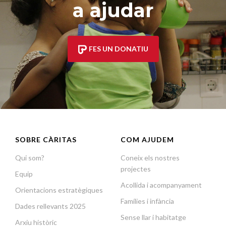
a ajudar
FES UN DONATIU
SOBRE CÀRITAS
COM AJUDEM
Qui som?
Coneix els nostres
projectes
Equip
Acollida i acompanyament
Orientacions estratègiques
Famílies i infància
Dades rellevants 2025
Sense llar i habitatge
Arxiu històric