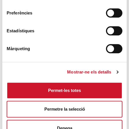
DARRERES ENTRADES
consentiment
Preferències
Càritas expressa la seva preocupació per
la situació a Ceuta i fa una crida a la
protecció de la dignitat humana
Estadístiques
SEGUEIX LLEGINT
Màrqueting
Càritas Barcelona acompanya més de
4.100 persones en el dispositiu
extraordinari de regularització
Mostrar-ne els detalls
SEGUEIX LLEGINT
La campana que canvia vides
Permet-les totes
SEGUEIX LLEGINT
Permetre la selecció
El voluntariat, una oportunitat per fer
créixer el Maresme
SEGUEIX LLEGINT
Denega