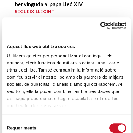
benvinguda al papa Lleó XIV
SEGUEIX LLEGINT
Mons. Omella visita una família síria
refugiada a Barcelona
SEGUEIX LLEGINT
Aquest lloc web utilitza cookies
Utilitzem galetes per personalitzar el contingut i els
Una immersió en la tasca de Càritas
anuncis, oferir funcions de mitjans socials i analitzar el
Diocesana de Barcelona
trànsit del lloc. També compartim la informació sobre
SEGUEIX LLEGINT
com feu servir el nostre lloc amb els partners de mitjans
socials, de publicitat i d'anàlisis amb qui col·laborem. Al
Les entitats d’acció social de l’església
seu torn, ells la poden combinar amb altres dades que
rebutgen l’acord subscrit entre la UE i
els hàgiu proporcionat o hagin recopilat a partir de l'ús
que heu fet dels seus serveis.
Turquia per retornar a tots els refugiats
SEGUEIX LLEGINT
Selecció
Requeriments
de