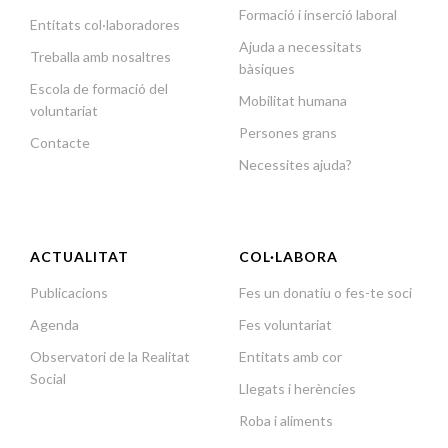
Formació i inserció laboral
Entitats col·laboradores
Ajuda a necessitats
Treballa amb nosaltres
bàsiques
Escola de formació del
Mobilitat humana
voluntariat
Persones grans
Contacte
Necessites ajuda?
ACTUALITAT
COL·LABORA
Publicacions
Fes un donatiu o fes-te soci
Agenda
Fes voluntariat
Observatori de la Realitat
Entitats amb cor
Social
Llegats i herències
Roba i aliments