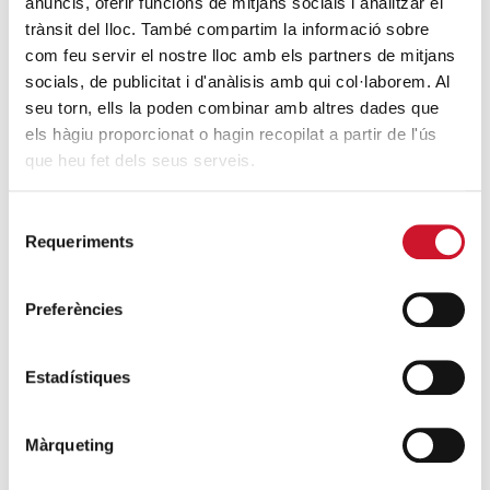
créixer el Maresme
anuncis, oferir funcions de mitjans socials i analitzar el
SEGUEIX LLEGINT
trànsit del lloc. També compartim la informació sobre
com feu servir el nostre lloc amb els partners de mitjans
socials, de publicitat i d'anàlisis amb qui col·laborem. Al
seu torn, ells la poden combinar amb altres dades que
els hàgiu proporcionat o hagin recopilat a partir de l'ús
que heu fet dels seus serveis.
Campanyes solidàries
Selecció
Requeriments
de
consentiment
Preferències
Estadístiques
Màrqueting
Sumant anys, restant drets