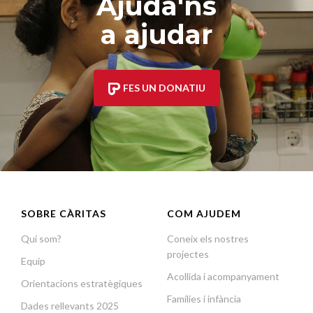
Ajuda'ns
a ajudar
FES UN DONATIU
SOBRE CÀRITAS
COM AJUDEM
Qui som?
Coneix els nostres
projectes
Equip
Acollida i acompanyament
Orientacions estratègiques
Famílies i infància
Dades rellevants 2025