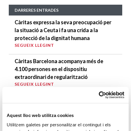
DARRERES ENTRADES
Càritas expressa la seva preocupació per
la situació a Ceuta i fa una crida a la
protecció de la dignitat humana
SEGUEIX LLEGINT
Càritas Barcelona acompanya més de
4.100 persones en el dispositiu
extraordinari de regularització
SEGUEIX LLEGINT
La campana que canvia vides
SEGUEIX LLEGINT
Aquest lloc web utilitza cookies
El voluntariat, una oportunitat per fer
Utilitzem galetes per personalitzar el contingut i els