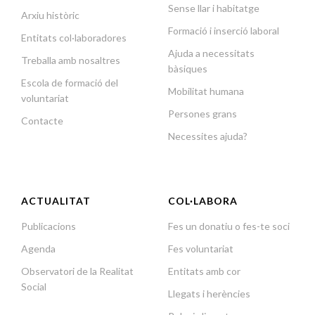
Sense llar i habitatge
Arxiu històric
Formació i inserció laboral
Entitats col·laboradores
Ajuda a necessitats
Treballa amb nosaltres
bàsiques
Escola de formació del
Mobilitat humana
voluntariat
Persones grans
Contacte
Necessites ajuda?
ACTUALITAT
COL·LABORA
Publicacions
Fes un donatiu o fes-te soci
Agenda
Fes voluntariat
Observatori de la Realitat
Entitats amb cor
Social
Llegats i herències