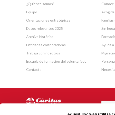
¿Quiénes somos?
Conoce 
Equipo
Acogida
Orientaciones estratégicas
Familias 
Datos relevantes 2025
Sin hoga
Archivo histórico
Formació
Entidades colaboradoras
Ayuda a 
Trabaja con nosotros
Migració
Escuela de formación del voluntariado
Persona
Contacto
Necesit
POR
Via Laietana 5, Entl.
Aquest lloc web utilitza 