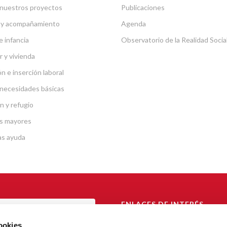
nuestros proyectos
Publicaciones
 y acompañamiento
Agenda
e infancia
Observatorio de la Realidad Socia
r y vivienda
n e inserción laboral
necesidades básicas
n y refugio
s mayores
as ayuda
ENLACES DE INTERÉS
TAL DE TRANSPARENCIA
Arzobispado de Barcelona
cookies