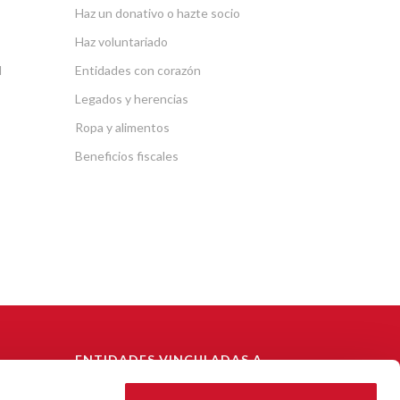
Haz un donativo o hazte socio
Haz voluntariado
l
Entidades con corazón
Legados y herencias
Ropa y alimentos
Beneficios fiscales
ENTIDADES VINCULADAS A
CÁRITAS DIOCESANA DE
BARCELONA