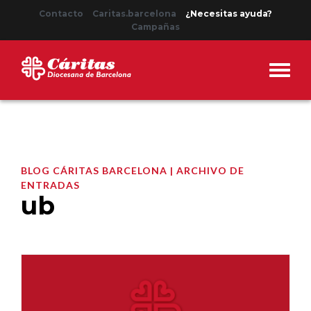
Contacto
Caritas.barcelona
¿Necesitas ayuda?
Campañas
BLOG CÁRITAS BARCELONA | ARCHIVO DE
ENTRADAS
ub