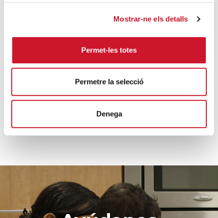
El pasado 11 de noviembre tuvo lugar una Mesa
Redonda de Buenas Prácticas en Responsabilidad
Mostrar-ne els detalls
Social Corporativ...
SIGUE LEYENDO
Permet-les totes
Permetre la selecció
VER MÁS
Denega