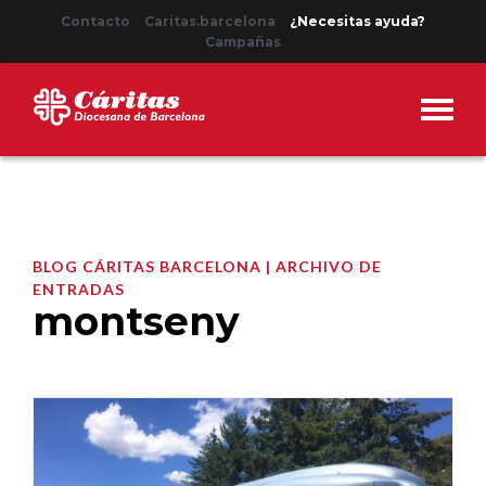
Contacto
Caritas.barcelona
¿Necesitas ayuda?
Campañas
BLOG CÁRITAS BARCELONA | ARCHIVO DE
ENTRADAS
montseny