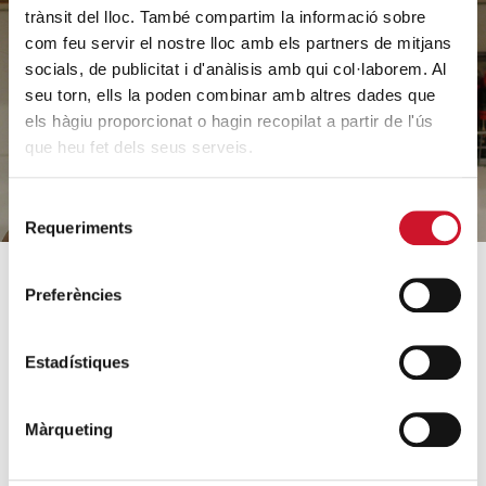
a ayudar
trànsit del lloc. També compartim la informació sobre
com feu servir el nostre lloc amb els partners de mitjans
socials, de publicitat i d'anàlisis amb qui col·laborem. Al
seu torn, ells la poden combinar amb altres dades que
HAZ UN DONATIVO
els hàgiu proporcionat o hagin recopilat a partir de l'ús
que heu fet dels seus serveis.
Selecció
Requeriments
de
consentiment
Preferències
SOBRE CÁRITAS
CÓMO AYUDAMOS
¿Quiénes somos?
Conoce nuestros proyectos
Estadístiques
Equipo
Acogida y acompañamiento
Orientaciones estratégicas
Familias e infancia
Màrqueting
Datos relevantes 2025
Sin hogar y vivienda
Archivo histórico
Formación e inserción laboral