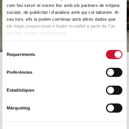
com feu servir el nostre lloc amb els partners de mitjans
socials, de publicitat i d'anàlisis amb qui col·laborem. Al
HAZ UN DONATIVO
seu torn, ells la poden combinar amb altres dades que
els hàgiu proporcionat o hagin recopilat a partir de l'ús
que heu fet dels seus serveis.
Selecció
Requeriments
de
consentiment
SOBRE CÁRITAS
CÓMO AYUDAMOS
Preferències
¿Quiénes somos?
Conoce nuestros proyectos
Equipo
Acogida y acompañamiento
Estadístiques
Orientaciones estratégicas
Familias e infancia
Datos relevantes 2025
Sin hogar y vivienda
Màrqueting
Archivo histórico
Formación e inserción laboral
Entidades colaboradoras
Ayuda a necesidades