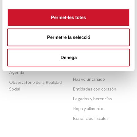
Migración y refugio
Escuela de formación del
voluntariado
Personas mayores
Permet-les totes
Contacto
Necesitas ayuda
Permetre la selecció
ACTUALIDAD
COLABORA
Denega
Publicaciones
Haz un donativo o hazte
socio
Agenda
Haz voluntariado
Observatorio de la Realidad
Social
Entidades con corazón
Legados y herencias
Ropa y alimentos
Beneficios fiscales