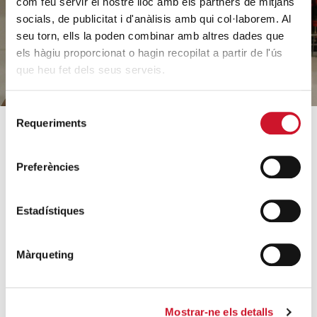
com feu servir el nostre lloc amb els partners de mitjans
socials, de publicitat i d'anàlisis amb qui col·laborem. Al
HAZ UN DONATIVO
seu torn, ells la poden combinar amb altres dades que
els hàgiu proporcionat o hagin recopilat a partir de l'ús
que heu fet dels seus serveis.
Selecció
Requeriments
de
consentiment
SOBRE CÁRITAS
CÓMO AYUDAMOS
Preferències
¿Quiénes somos?
Conoce nuestros proyectos
Equipo
Acogida y acompañamiento
Estadístiques
Orientaciones estratégicas
Familias e infancia
Datos relevantes 2025
Sin hogar y vivienda
Màrqueting
Archivo histórico
Formación e inserción laboral
Entidades colaboradoras
Ayuda a necesidades
básicas
Trabaja con nosotros
Mostrar-ne els detalls