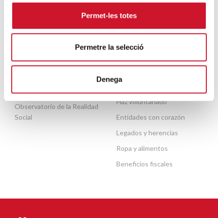
Contacto
Necesitas ayuda
Permet-les totes
Permetre la selecció
ACTUALIDAD
COLABORA
Publicaciones
Haz un donativo o hazte
Denega
socio
Agenda
Haz voluntariado
Observatorio de la Realidad
Social
Entidades con corazón
Legados y herencias
Ropa y alimentos
Beneficios fiscales