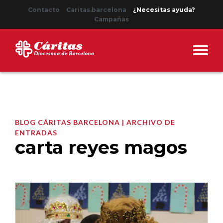
Contacto
Caritas.barcelona
¿Necesitas ayuda?
Campañas
BLOG CÁRITAS BARCELONA | ARCHIVO DE
ENTRADAS
carta reyes magos