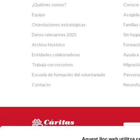
¿Quiénes somos?
Conoce 
Equipo
Acogida
Orientaciones estratégicas
Familias 
Datos relevantes 2025
Sin hoga
Archivo histórico
Formació
Entidades colaboradoras
Ayuda a 
Trabaja con nosotros
Migració
Escuela de formación del voluntariado
Persona
Contacto
Necesit
POR
Via Laietana 5, Entl.
Aquest lloc web utilitza 