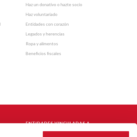
Haz un donativo o hazte socio
Haz voluntariado
l
Entidades con corazón
Legados y herencias
Ropa y alimentos
Beneficios fiscales
ENTIDADES VINCULADAS A
CÁRITAS DIOCESANA DE
BARCELONA