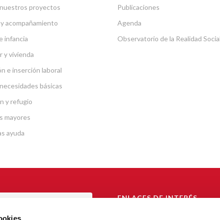
nuestros proyectos
Publicaciones
 y acompañamiento
Agenda
e infancia
Observatorio de la Realidad Socia
r y vivienda
n e inserción laboral
necesidades básicas
n y refugio
s mayores
as ayuda
ENLACES DE INTERÉS
TAL DE TRANSPARENCIA
Arzobispado de Barcelona
cookies