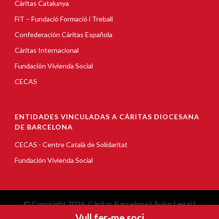
Càritas Catalunya
FiT – Fundació Formació i Treball
Confederación Cáritas Española
Cáritas Internacional
Fundación Vivienda Social
CECAS
ENTIDADES VINCULADAS A CÁRITAS DIOCESANA
DE BARCELONA
CECAS - Centre Català de Solidaritat
Fundación Vivienda Social
© Copyright 2026, Càritas Barcelona |
Aviso Legal
|
Vull fer-me soci
Política de Cookies
|
Política de privacidad