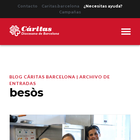
Contacto
Caritas.barcelona
¿Necesitas ayuda?
Campañas
BLOG CÁRITAS BARCELONA | ARCHIVO DE
ENTRADAS
besòs