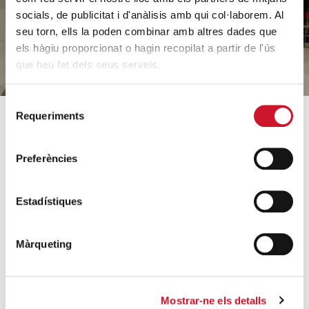
HAZ UN DONATIVO
socials, de publicitat i d'anàlisis amb qui col·laborem. Al
seu torn, ells la poden combinar amb altres dades que
els hàgiu proporcionat o hagin recopilat a partir de l'ús
que heu fet dels seus serveis.
Selecció
Requeriments
de
consentiment
SOBRE CÁRITAS
CÓMO AYUDAMOS
Preferències
¿Quiénes somos?
Conoce nuestros proyectos
Equipo
Acogida y acompañamiento
Estadístiques
Orientaciones estratégicas
Familias e infancia
Datos relevantes 2025
Sin hogar y vivienda
Màrqueting
Archivo histórico
Formación e inserción laboral
Entidades colaboradoras
Ayuda a necesidades
básicas
Trabaja con nosotros
Mostrar-ne els detalls