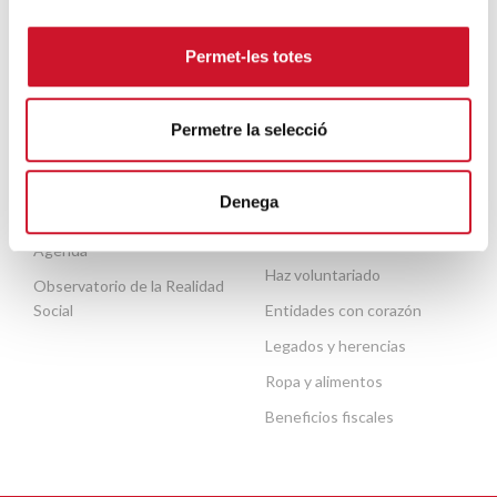
Migración y refugio
Escuela de formación del
voluntariado
Personas mayores
Permet-les totes
Contacto
Necesitas ayuda
Permetre la selecció
ACTUALIDAD
COLABORA
Denega
Publicaciones
Haz un donativo o hazte
socio
Agenda
Haz voluntariado
Observatorio de la Realidad
Social
Entidades con corazón
Legados y herencias
Ropa y alimentos
Beneficios fiscales